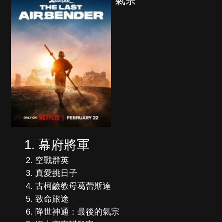
氣宗
幕府將軍
空戰群英
真愛挑日子
古柯鹼教母葛蕾斯達
致命旅途
降世神通：最後的氣宗