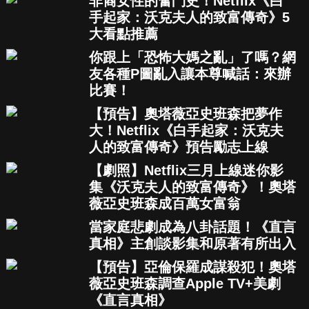
非裔女性的奮鬥史！Netflix《白
手起家：沃克夫人的致富傳奇》5
大看點推薦
你跟上「恐怖大媽之亂」了嗎？網
友各種P圖亂入讓本尊喊話：來辦
比賽！
【預告】奧塔薇亞史班森把夢作
大！Netflix《白手起家：沃克夫
人的致富傳奇》預告勵志上線
【劇照】Netflix三月上線迷你影
集《沃克夫人的致富傳奇》！奧塔
薇亞史班森成百萬女富翁
當家庭悲劇成為八卦話題！《直言
真相》主創談影集和原著有所出入
【預告】亞倫保羅成謀殺犯！奧塔
薇亞史班森調查Apple TV+美劇
《直言真相》