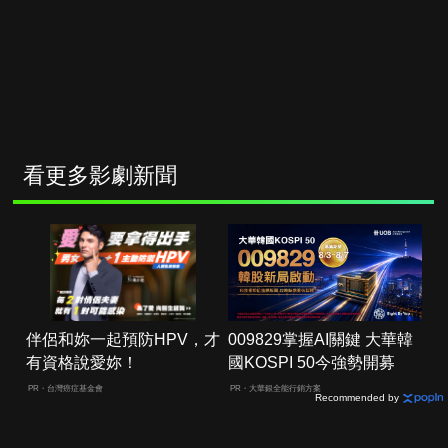
看更多影劇新聞
伴侶和妳一起預防HPV，才
009829掌握AI關鍵 大華韓
有資格說愛妳！
國KOSPI 50今強勢開募
PR・台灣癌症基金會
PR・大華銀全能行銷方案
Recommended by