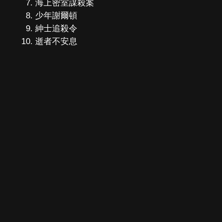
海上密室謀殺案
少年謝爾頓
紳士追殺令
逝者不安息