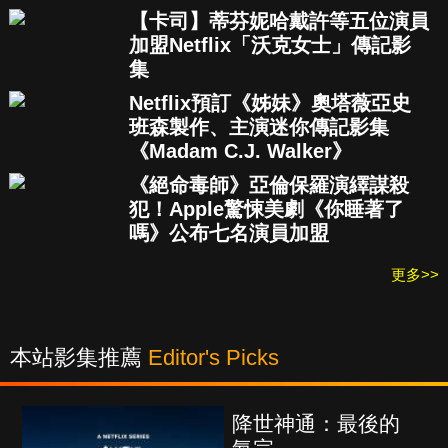
【卡司】蒂芬妮哈戴許等五位演員
加盟Netflix「沃克女士」傳記影
集
Netflix預訂《姊妹》奧塔薇亞史
班森製作、主演迷你傳記影集
《Madam C.J. Walker》
《絕命毒師》亞倫保羅演繹謀殺
犯！Apple驚悚美劇《你睡著了
嗎》公布七名演員加盟
更多>>
本站影集推薦
Editor's Picks
降世神通：最後的