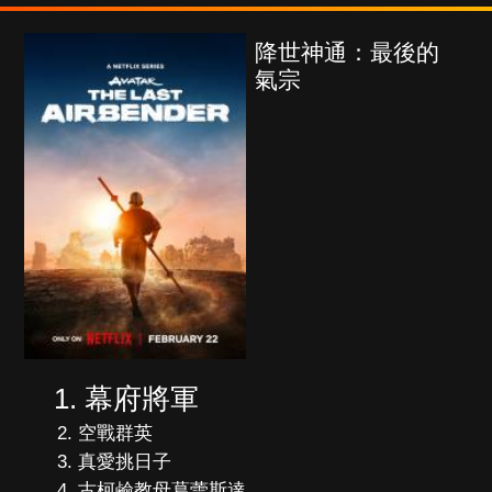
降世神通：最後的
氣宗
幕府將軍
空戰群英
真愛挑日子
古柯鹼教母葛蕾斯達