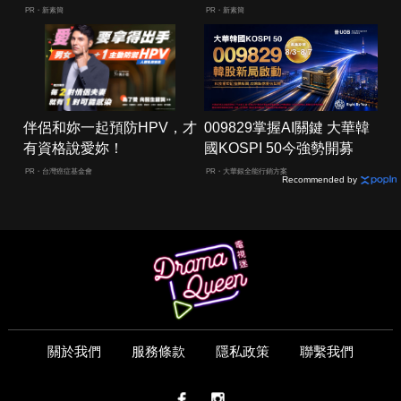
人生
PR・新素簡
PR・新素簡
伴侶和妳一起預防HPV，才
009829掌握AI關鍵 大華韓
有資格說愛妳！
國KOSPI 50今強勢開募
PR・台灣癌症基金會
PR・大華銀全能行銷方案
Recommended by
關於我們
服務條款
隱私政策
聯繫我們