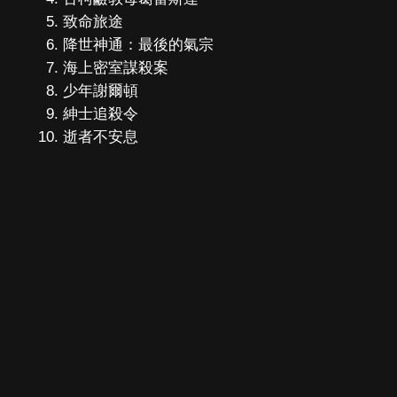
致命旅途
降世神通：最後的氣宗
海上密室謀殺案
少年謝爾頓
紳士追殺令
逝者不安息