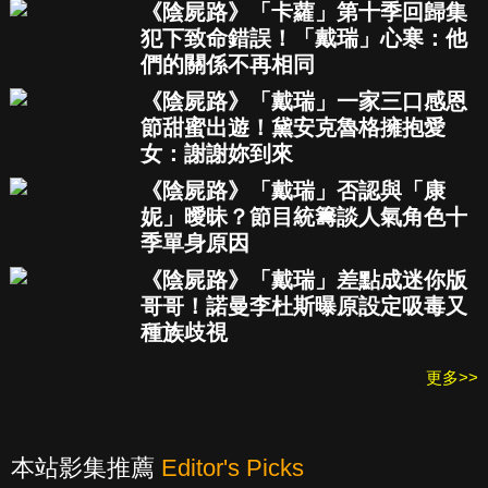
《陰屍路》「卡蘿」第十季回歸集
犯下致命錯誤！「戴瑞」心寒：他
們的關係不再相同
《陰屍路》「戴瑞」一家三口感恩
節甜蜜出遊！黛安克魯格擁抱愛
女：謝謝妳到來
《陰屍路》「戴瑞」否認與「康
妮」曖昧？節目統籌談人氣角色十
季單身原因
《陰屍路》「戴瑞」差點成迷你版
哥哥！諾曼李杜斯曝原設定吸毒又
種族歧視
更多>>
本站影集推薦
Editor's Picks