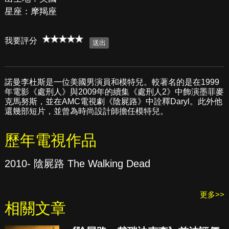
星座：摩羯座
我要評分
諾曼李杜斯是一位美國男演員和模特兒。較著名的是在1999
年電影《處刑人》與2009年的續集《處刑人2》中飾演墨菲麥
克馬努斯，並在AMC電視劇《陰屍路》中詮釋Daryl。此外他
還幾部短片，並曾為時尚設計師擔任模特兒。
歷年電視作品
2010- 陰屍路 The Walking Dead
更多>>
相關文章