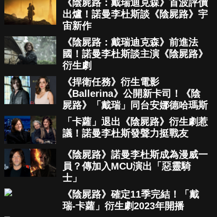
《陰屍路：戴瑞迪克森》首波評價
出爐！諾曼李杜斯談《陰屍路》宇
宙新作
《陰屍路：戴瑞迪克森》前進法
國！諾曼李杜斯談主演《陰屍路》
衍生劇
《捍衛任務》衍生電影
《Ballerina》公開新卡司！《陰
屍路》「戴瑞」同台安娜德哈瑪斯
「卡蘿」退出《陰屍路》衍生劇惹
議！諾曼李杜斯發聲力挺戰友
《陰屍路》諾曼李杜斯成為漫威一
員？傳加入MCU演出「惡靈騎
士」
《陰屍路》確定11季完結！「戴
瑞-卡蘿」衍生劇2023年開播