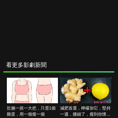
看更多影劇新聞
肚腩一抓一大把，只需1個
減肥首選，檸檬加它，堅持
雞蛋，用一個瘦一個
一週，腰細了，瘦到你懷疑