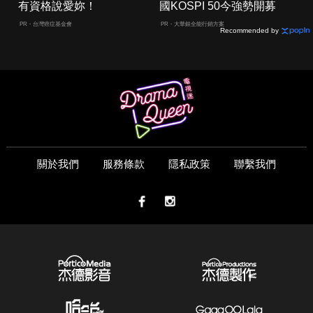
有資格說愛妳！
國KOSPI 50今強勢開募
PR・台灣癌症基金會
PR・大華銀全能行銷方案
Recommended by
關於我們
服務條款
隱私政策
聯繫我們