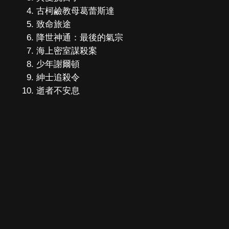
古柯鹼教母葛蕾斯達
致命旅途
降世神通：最後的氣宗
海上密室謀殺案
少年謝爾頓
紳士追殺令
逝者不安息