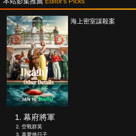
本站影集推薦
Editor's Picks
海上密室謀殺案
幕府將軍
空戰群英
真愛挑日子