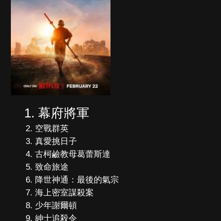
幕府將軍
空戰群英
真愛挑日子
古柯鹼教母葛蕾斯達
致命旅途
降世神通：最後的氣宗
海上密室謀殺案
少年謝爾頓
紳士追殺令