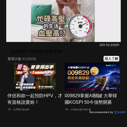
ads by popIn
【仙桃牌】保血平丸(去羚羊角)
深入了解
觀看次數 43,552次
伴侶和妳一起預防HPV，才
009829掌握AI關鍵 大華韓
有資格說愛妳！
國KOSPI 50今強勢開募
PR・台灣癌症基金會
PR・大華銀全能行銷方案
Recommended by