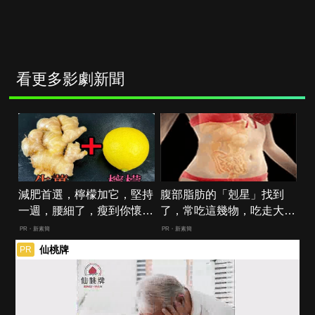
看更多影劇新聞
減肥首選，檸檬加它，堅持
腹部脂肪的「剋星」找到
一週，腰細了，瘦到你懷疑
了，常吃這幾物，吃走大肚
人生
囊，瘦出小蠻腰
PR・新素簡
PR・新素簡
仙桃牌
PR