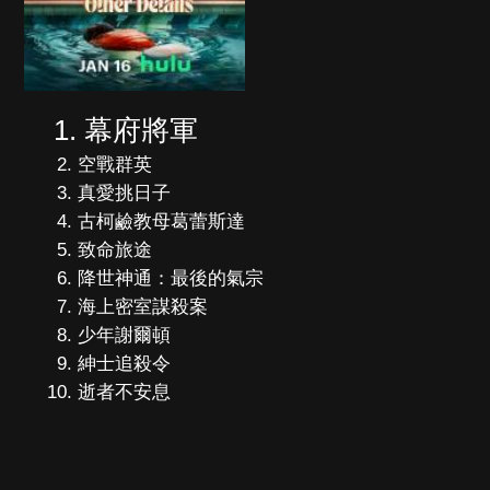
幕府將軍
空戰群英
真愛挑日子
古柯鹼教母葛蕾斯達
致命旅途
降世神通：最後的氣宗
海上密室謀殺案
少年謝爾頓
紳士追殺令
逝者不安息