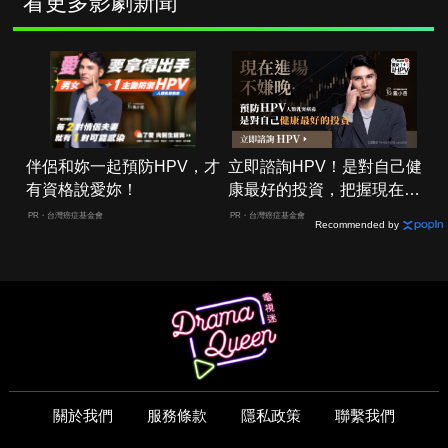
看更多影劇新聞
伴侶和妳一起預防HPV，才
立即諮詢HPV！是對自己健
有資格說愛妳！
康最好的投資，把握現在不
嫌晚！
PR・台灣癌症基金會
PR・台灣癌症基金會
Recommended by
關於我們
服務條款
隱私政策
聯繫我們