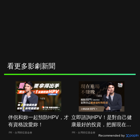
看更多影劇新聞
伴侶和妳一起預防HPV，才
立即諮詢HPV！是對自己健
有資格說愛妳！
康最好的投資，把握現在不
嫌晚！
PR・台灣癌症基金會
PR・台灣癌症基金會
Recommended by