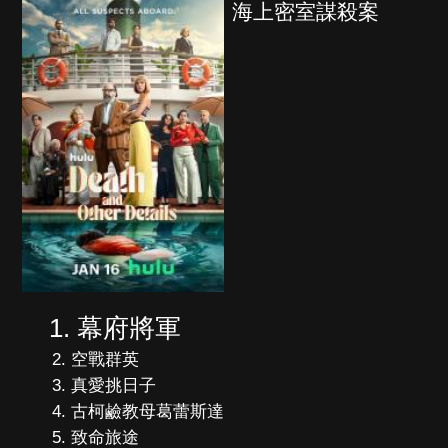
海上密室謀殺案
幕府將軍
空戰群英
真愛挑日子
古柯鹼教母葛蕾斯達
致命旅途