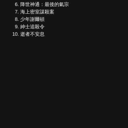
降世神通：最後的氣宗
海上密室謀殺案
少年謝爾頓
紳士追殺令
逝者不安息