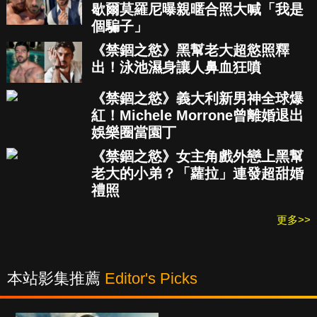
歇爾莫羅尼曝親暱合照大喊「我是
個騙子」
《禁錮之慾》黑幫老大超慾照釋
出！泳池濕身讓人鼻血狂噴
《禁錮之慾》義大利新男神全球爆
紅！Michele Morrone曾離婚退出
娛樂圈當園丁
《禁錮之慾》女主角戲外戀上黑幫
老大的小弟？「蘿拉」連發超甜婚
禮照
更多>>
本站影集推薦
Editor's Picks