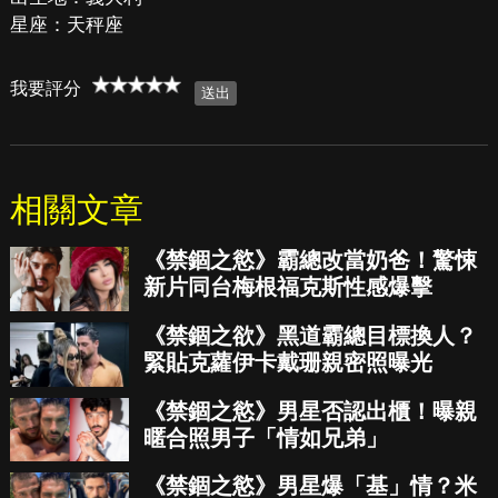
星座：天秤座
我要評分
相關文章
《禁錮之慾》霸總改當奶爸！驚悚
新片同台梅根福克斯性感爆擊
《禁錮之欲》黑道霸總目標換人？
緊貼克蘿伊卡戴珊親密照曝光
《禁錮之慾》男星否認出櫃！曝親
暱合照男子「情如兄弟」
《禁錮之慾》男星爆「基」情？米