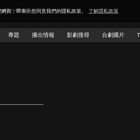
amaQueen電視迷
瀏覽網頁，即表示您同意我們的隱私政策。
了解隱私政策
專題
播出情報
影劇搜尋
台劇國片
T