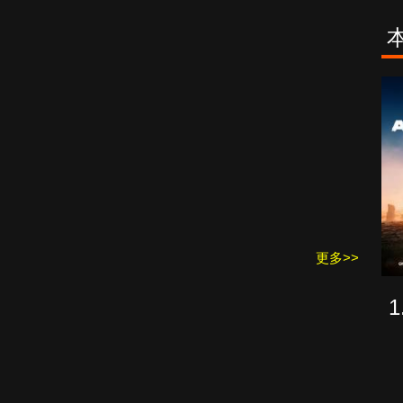
古柯鹼教母葛
致命旅途
蕾斯達
n
更多>>