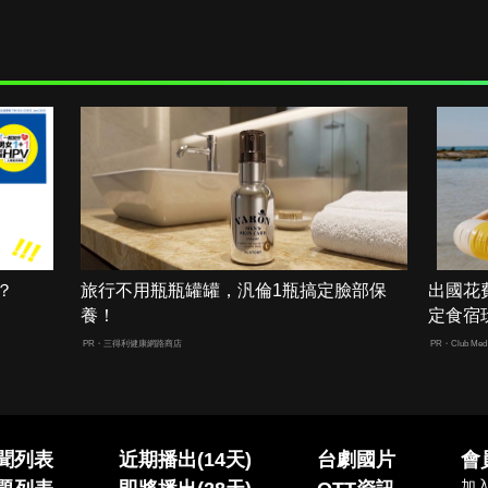
？
旅行不用瓶瓶罐罐，汎倫1瓶搞定臉部保
出國花
養！
定食宿
PR・三得利健康網路商店
PR・Club Med 
聞列表
近期播出(14天)
台劇國片
會
加