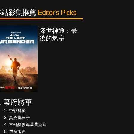
本站影集推薦
Editor's Picks
降世神通：最
後的氣宗
幕府將軍
空戰群英
真愛挑日子
古柯鹼教母葛蕾斯達
致命旅途