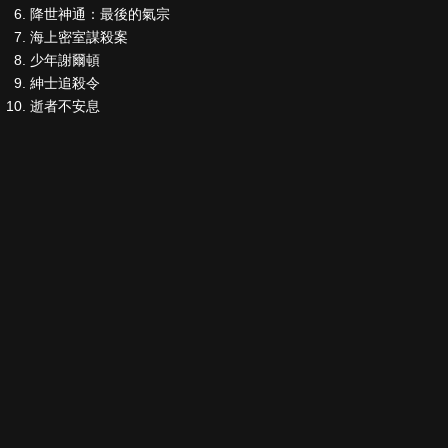
降世神通：最後的氣宗
海上密室謀殺案
少年謝爾頓
紳士追殺令
逝者不安息