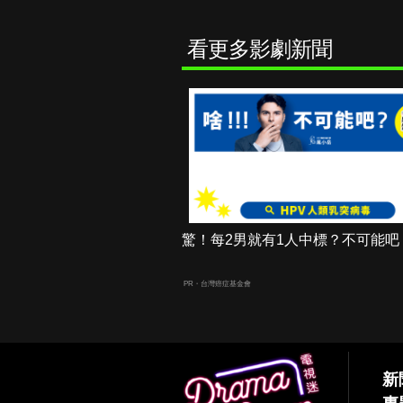
看更多影劇新聞
驚！每2男就有1人中標？不可能吧
PR・台灣癌症基金會
新