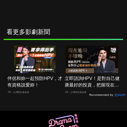
看更多影劇新聞
伴侶和妳一起預防HPV，才
立即諮詢HPV！是對自己健
有資格說愛妳！
康最好的投資，把握現在不
嫌晚！
PR・台灣癌症基金會
PR・台灣癌症基金會
Recommended by