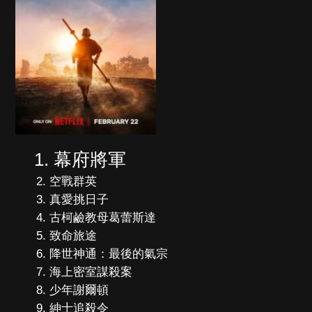
幕府將軍
空戰群英
真愛挑日子
古柯鹼教母葛蕾斯達
致命旅途
降世神通：最後的氣宗
海上密室謀殺案
少年謝爾頓
紳士追殺令