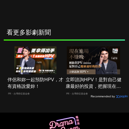
看更多影劇新聞
伴侶和妳一起預防HPV，才
立即諮詢HPV！是對自己健
有資格說愛妳！
康最好的投資，把握現在不
嫌晚！
PR・台灣癌症基金會
PR・台灣癌症基金會
Recommended by