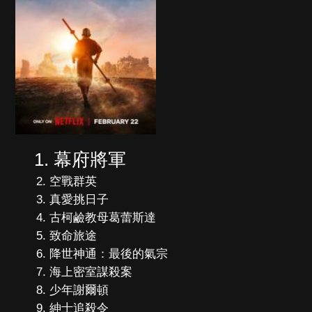
幕府將軍
空戰群英
真愛挑日子
古柯鹼教母葛蕾斯達
致命旅途
降世神通：最後的氣宗
海上密室謀殺案
少年謝爾頓
紳士追殺令