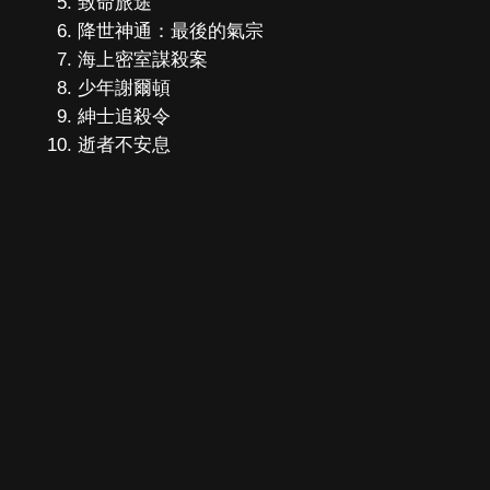
致命旅途
降世神通：最後的氣宗
海上密室謀殺案
少年謝爾頓
紳士追殺令
逝者不安息