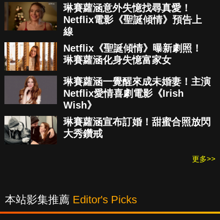
琳賽蘿涵意外失憶找尋真愛！
Netflix電影《聖誕傾情》預告上
線
Netflix《聖誕傾情》曝新劇照！
琳賽蘿涵化身失憶富家女
琳賽蘿涵一覺醒來成未婚妻！主演
Netflix愛情喜劇電影《Irish
Wish》
琳賽蘿涵宣布訂婚！甜蜜合照放閃
大秀鑽戒
更多>>
本站影集推薦
Editor's Picks