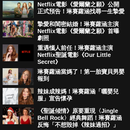
Netflix電影《愛爾蘭之願》公開
正式預告！琳賽蘿涵找尋一生摯愛
摯愛和閨密結婚！琳賽蘿涵主演
Netflix電影《愛爾蘭之願》首曝
劇照
重遇惱人前任！琳賽蘿涵主演
Netflix聖誕電影《Our Little
Secret》
琳賽蘿涵當媽了！第一胎寶貝男嬰
報到
辣妹成辣媽！琳賽蘿涵「曬嬰兒
服」宣告懷孕
《聖誕傾情》原要重現〈Jingle
Bell Rock〉經典舞蹈！琳賽蘿涵
反悔「不想毀掉《辣妹過招》」