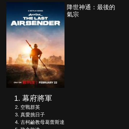
降世神通：最後的
氣宗
幕府將軍
空戰群英
真愛挑日子
古柯鹼教母葛蕾斯達