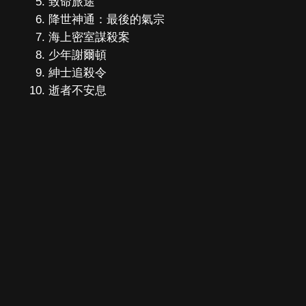
致命旅途
降世神通：最後的氣宗
海上密室謀殺案
少年謝爾頓
紳士追殺令
逝者不安息