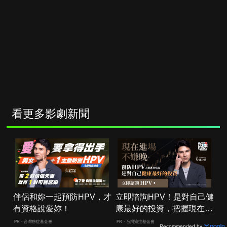
看更多影劇新聞
伴侶和妳一起預防HPV，才
立即諮詢HPV！是對自己健
有資格說愛妳！
康最好的投資，把握現在不
嫌晚！
PR・台灣癌症基金會
PR・台灣癌症基金會
Recommended by