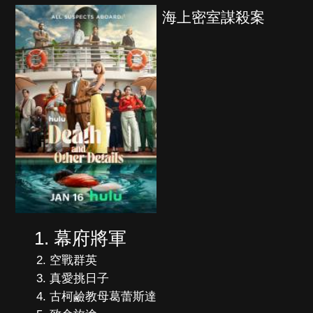
海上密室謀殺案
幕府將軍
空戰群英
真愛挑日子
古柯鹼教母葛蕾斯達