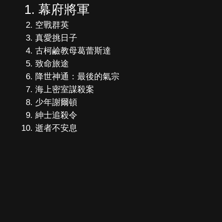
幕府將軍
空戰群英
真愛挑日子
古柯鹼教母葛蕾斯達
致命旅途
降世神通：最後的氣宗
海上密室謀殺案
少年謝爾頓
紳士追殺令
逝者不安息