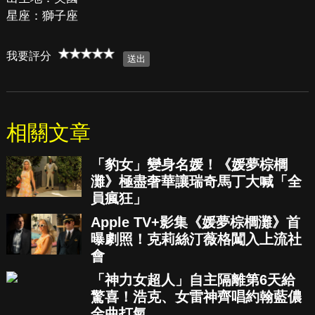
星座：獅子座
我要評分
相關文章
「豹女」變身名媛！《媛夢棕櫚
灘》極盡奢華讓瑞奇馬丁大喊「全
員瘋狂」
Apple TV+影集《媛夢棕櫚灘》首
曝劇照！克莉絲汀薇格闖入上流社
會
「神力女超人」自主隔離第6天給
驚喜！浩克、女雷神齊唱約翰藍儂
金曲打氣