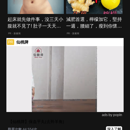
起床就先做件事，沒三天小
減肥首選，檸檬加它，堅持
腹就不見了! 肚子一天天變
一週，腰細了，瘦到你懷疑
小！
人生
PR・新素簡
PR・新素簡
仙桃牌
PR
ads by popIn
【仙桃牌】保血平丸(去羚羊角)
深入了解
觀看次數 44,554次