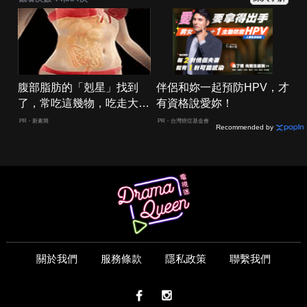
腹部脂肪的「剋星」找到
伴侶和妳一起預防HPV，才
了，常吃這幾物，吃走大肚
有資格說愛妳！
囊，瘦出小蠻腰
PR・新素簡
PR・台灣癌症基金會
Recommended by
關於我們
服務條款
隱私政策
聯繫我們