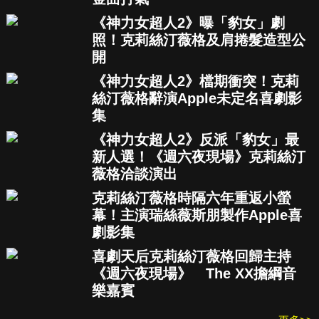
《神力女超人2》曝「豹女」劇
照！克莉絲汀薇格及肩捲髮造型公
開
《神力女超人2》檔期衝突！克莉
絲汀薇格辭演Apple未定名喜劇影
集
《神力女超人2》反派「豹女」最
新人選！《週六夜現場》克莉絲汀
薇格洽談演出
克莉絲汀薇格時隔六年重返小螢
幕！主演瑞絲薇斯朋製作Apple喜
劇影集
喜劇天后克莉絲汀薇格回歸主持
《週六夜現場》 The XX擔綱音
樂嘉賓