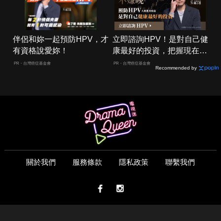
伴侶和妳一起預防HPV，才
立即諮詢HPV！是對自己健
有資格說愛妳！
康最好的投資，把握現在不
嫌晚！
PR・台灣癌症基金會
PR・台灣癌症基金會
Recommended by
關於我們
服務條款
隱私政策
聯繫我們