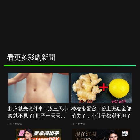
看更多影劇新聞
起床就先做件事，沒三天小
檸檬搭配它，臉上斑點全部
腹就不見了! 肚子一天天變
消失了，小肚子都變平坦了
小！
PR・新素簡
PR・新素簡