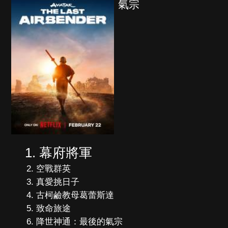
氣宗
幕府將軍
空戰群英
真愛挑日子
古柯鹼教母葛蕾斯達
致命旅途
降世神通：最後的氣宗