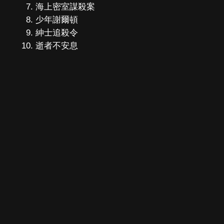
海上密室謀殺案
少年謝爾頓
紳士追殺令
逝者不安息