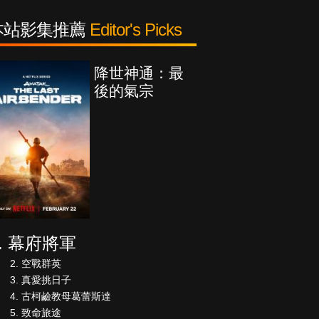
本站影集推薦
Editor's Picks
降世神通：最
後的氣宗
幕府將軍
空戰群英
真愛挑日子
古柯鹼教母葛蕾斯達
致命旅途