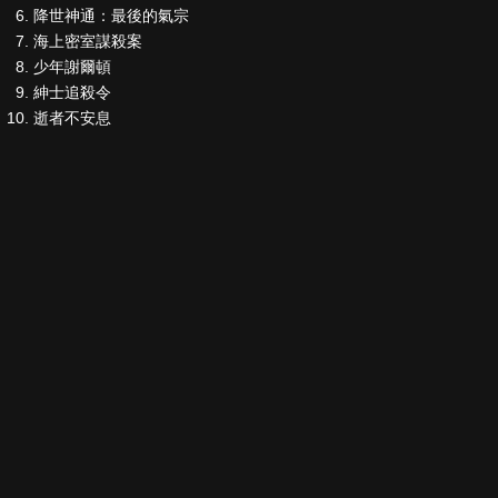
降世神通：最後的氣宗
海上密室謀殺案
少年謝爾頓
紳士追殺令
逝者不安息