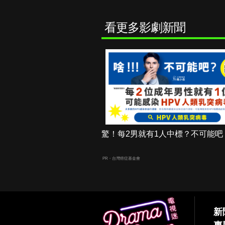
看更多影劇新聞
驚！每2男就有1人中標？不可能吧
PR・台灣癌症基金會
新