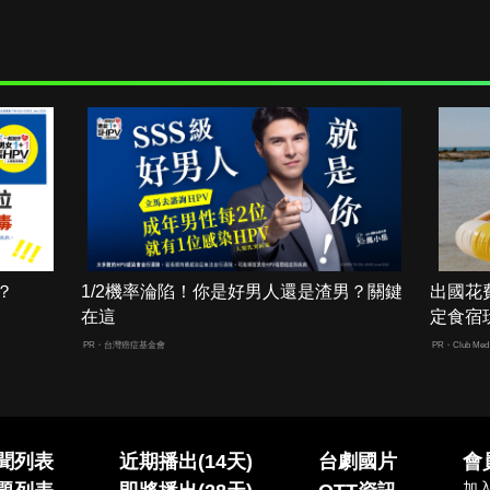
？
1/2機率淪陷！你是好男人還是渣男？關鍵
出國花
在這
定食宿
PR・台灣癌症基金會
PR・Club Med 
聞列表
近期播出(14天)
台劇國片
會
加