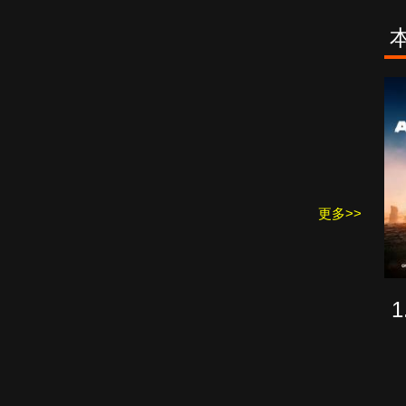
古柯鹼教母葛
致命旅途
蕾斯達
更多>>