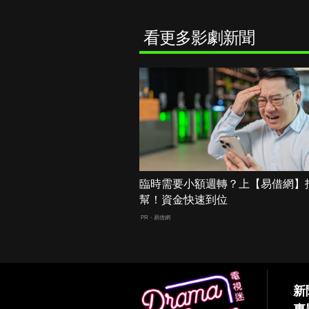
看更多影劇新聞
臨時需要小額週轉？上【易借網】
幫！資金快速到位
PR・易借網
新