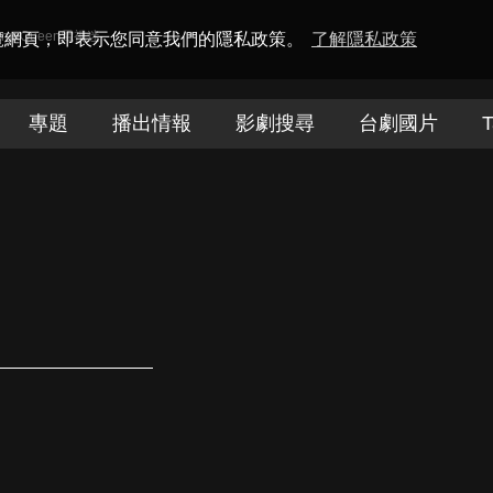
amaQueen電視迷
瀏覽網頁，即表示您同意我們的隱私政策。
了解隱私政策
專題
播出情報
影劇搜尋
台劇國片
T