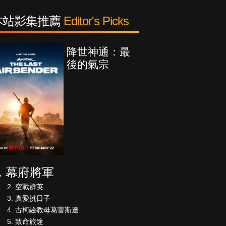
本站影集推薦
Editor's Picks
降世神通：最
後的氣宗
幕府將軍
空戰群英
真愛挑日子
古柯鹼教母葛蕾斯達
致命旅途