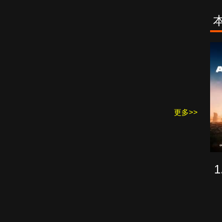
古柯鹼教母葛
致命旅途
蕾斯達
更多>>