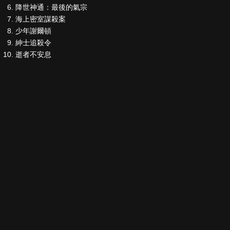
降世神通：最後的氣宗
海上密室謀殺案
少年謝爾頓
紳士追殺令
逝者不安息