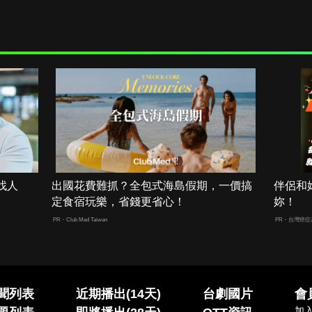
找人
出國花費難抓？全包式海島假期，一價搞
伴侶和
定食宿玩樂，省錢更省心！
妳！
PR・Club Med Taiwan
PR・台灣癌症
聞列表
近期播出(14天)
台劇國片
會
加