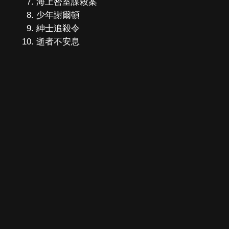
海上密室謀殺案
少年謝爾頓
紳士追殺令
逝者不安息