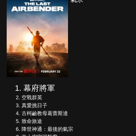
幕府將軍
空戰群英
真愛挑日子
古柯鹼教母葛蕾斯達
致命旅途
降世神通：最後的氣宗