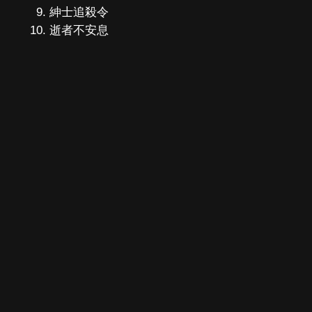
紳士追殺令
逝者不安息