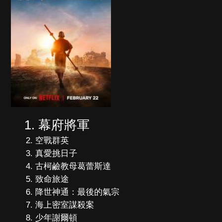
幕府將軍
空戰群英
真愛挑日子
古柯鹼教母葛蕾斯達
致命旅途
降世神通：最後的氣宗
海上密室謀殺案
少年謝爾頓