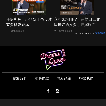
伴侶和妳一起預防HPV，才
立即諮詢HPV！是對自己健
有資格說愛妳！
康最好的投資，把握現在不
嫌晚！
PR・台灣癌症基金會
PR・台灣癌症基金會
Recommended by
關於我們
服務條款
隱私政策
聯繫我們