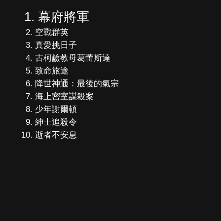
幕府將軍
空戰群英
真愛挑日子
古柯鹼教母葛蕾斯達
致命旅途
降世神通：最後的氣宗
海上密室謀殺案
少年謝爾頓
紳士追殺令
逝者不安息