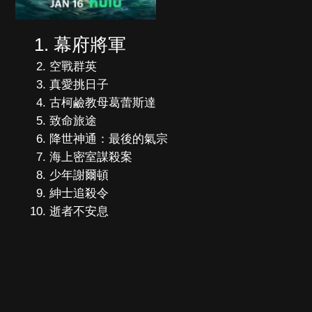
幕府將軍
空戰群英
真愛挑日子
古柯鹼教母葛蕾斯達
致命旅途
降世神通：最後的氣宗
海上密室謀殺案
少年謝爾頓
紳士追殺令
逝者不安息