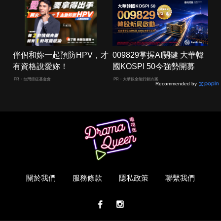
伴侶和妳一起預防HPV，才
009829掌握AI關鍵 大華韓
有資格說愛妳！
國KOSPI 50今強勢開募
PR・台灣癌症基金會
PR・大華銀全能行銷方案
Recommended by
關於我們
服務條款
隱私政策
聯繫我們