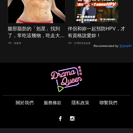
腹部脂肪的「剋星」找到
伴侶和妳一起預防HPV，才
了，常吃這幾物，吃走大肚
有資格說愛妳！
囊，瘦出小蠻腰
PR・新素簡
PR・台灣癌症基金會
Recommended by
關於我們
服務條款
隱私政策
聯繫我們