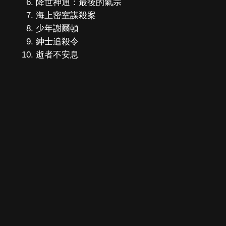
降世神通：最後的氣宗
海上密室謀殺案
少年謝爾頓
紳士追殺令
逝者不安息