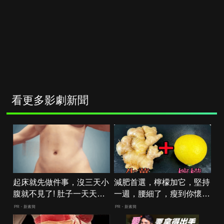
看更多影劇新聞
起床就先做件事，沒三天小
減肥首選，檸檬加它，堅持
腹就不見了! 肚子一天天變
一週，腰細了，瘦到你懷疑
小！
人生
PR・新素簡
PR・新素簡