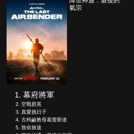
降世神通：最後的
氣宗
幕府將軍
空戰群英
真愛挑日子
古柯鹼教母葛蕾斯達
致命旅途