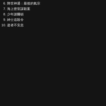
降世神通：最後的氣宗
海上密室謀殺案
少年謝爾頓
紳士追殺令
逝者不安息