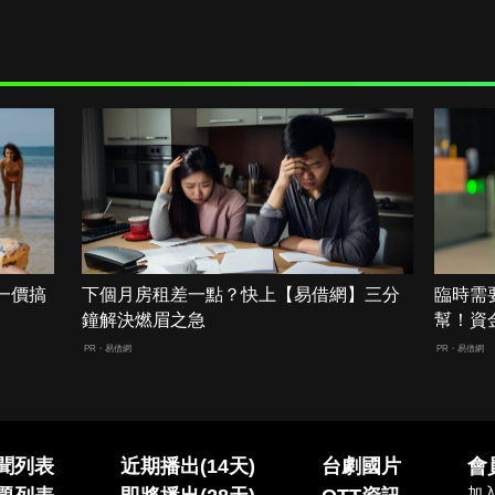
一價搞
下個月房租差一點？快上【易借網】三分
臨時需
鐘解決燃眉之急
幫！資
PR・易借網
PR・易借網
聞列表
近期播出(14天)
台劇國片
會
加