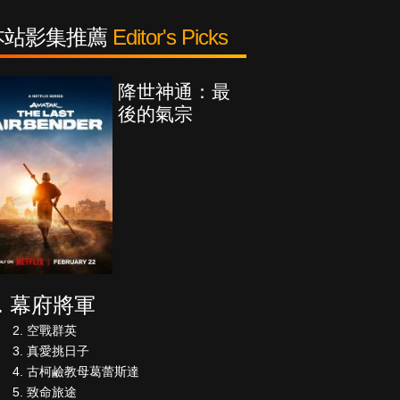
本站影集推薦
Editor's Picks
降世神通：最
後的氣宗
幕府將軍
空戰群英
真愛挑日子
古柯鹼教母葛蕾斯達
致命旅途