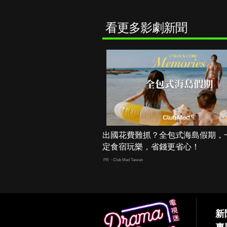
看更多影劇新聞
出國花費難抓？全包式海島假期，
定食宿玩樂，省錢更省心！
PR・Club Med Taiwan
新