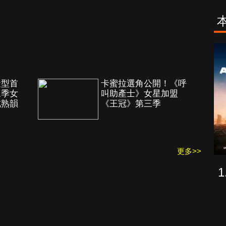
古柯鹼教母葛
致命旅途
蕾斯達
造型首
卡蜜拉選角公開！《呼
三季女
叫助產士》女星加盟
成熟韻
《王冠》第三季
更多>>