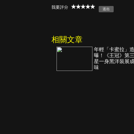
我要評分
真愛挑日子
相關文章
年輕「卡蜜拉」
曝！《王冠》第
星一身黑洋裝展
味