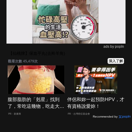
ads by popIn
【仙桃牌】保血平丸(去羚羊角)
深入了解
觀看次數 45,483次
腹部脂肪的「剋星」找到
伴侶和妳一起預防HPV，才
了，常吃這幾物，吃走大肚
有資格說愛妳！
囊，瘦出小蠻腰
PR・新素簡
PR・台灣癌症基金會
Recommended by