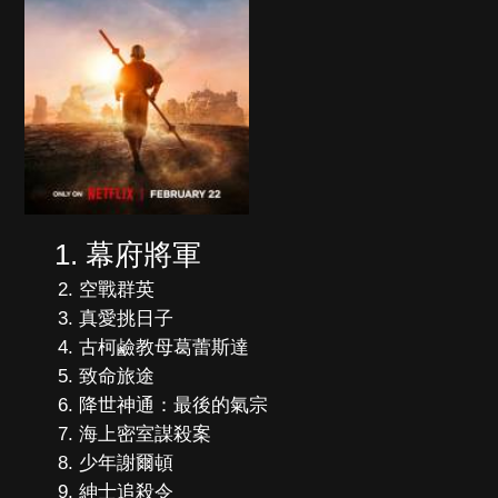
幕府將軍
空戰群英
真愛挑日子
古柯鹼教母葛蕾斯達
致命旅途
降世神通：最後的氣宗
海上密室謀殺案
少年謝爾頓
紳士追殺令