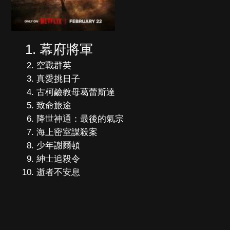
幕府將軍
空戰群英
真愛挑日子
古柯鹼教母葛蕾斯達
致命旅途
降世神通：最後的氣宗
海上密室謀殺案
少年謝爾頓
紳士追殺令
逝者不安息