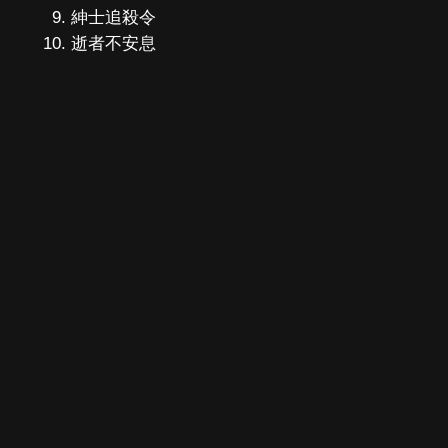
紳士追殺令
逝者不安息