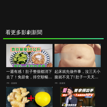
看更多影劇新聞
一週有感！肚子整個都消下
起床就先做件事，沒三天小
去了！免節食，排空順暢就
腹就不見了! 肚子一天天變
夠
小！
PR・新素簡
PR・新素簡