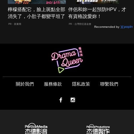
檸檬搭配它，臉上斑點全部
伴侶和妳一起預防HPV，才
消失了，小肚子都變平坦了
有資格說愛妳！
PR・新素簡
PR・台灣癌症基金會
Recommended by
關於我們
服務條款
隱私政策
聯繫我們