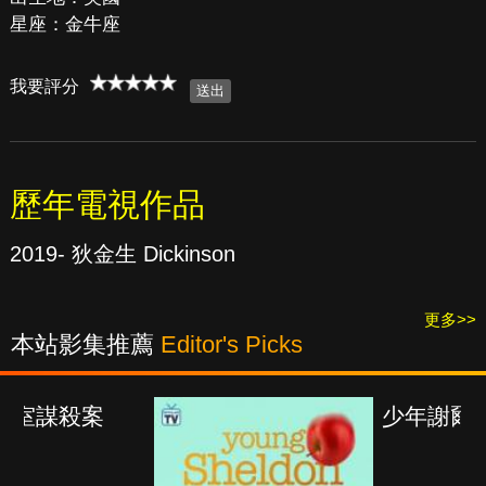
星座：金牛座
我要評分
歷年電視作品
2019- 狄金生 Dickinson
更多>>
本站影集推薦
Editor's Picks
案
少年謝爾頓