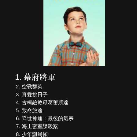
幕府將軍
空戰群英
真愛挑日子
古柯鹼教母葛蕾斯達
致命旅途
降世神通：最後的氣宗
海上密室謀殺案
少年謝爾頓