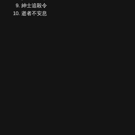
紳士追殺令
逝者不安息