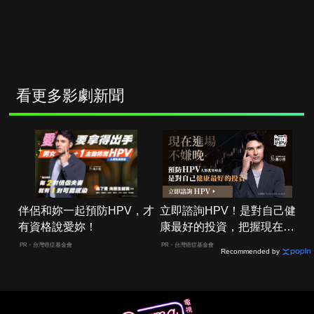
看更多影劇新聞
伴侶和妳一起預防HPV，才
立即諮詢HPV！是對自己健
有資格說愛妳！
康最好的投資，把握現在不
嫌晚！
PR・台灣癌症基金會
PR・台灣癌症基金會
Recommended by