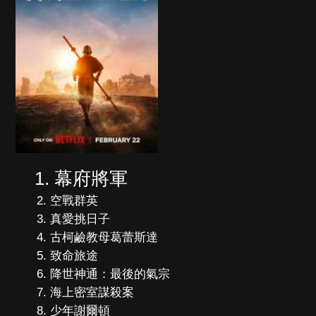
幕府將軍
空戰群英
真愛挑日子
古柯鹼教母葛蕾斯達
致命旅途
降世神通：最後的氣宗
海上密室謀殺案
少年謝爾頓