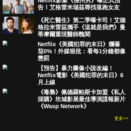
Netflix影集《佛州男》曝正式預
告！艾格雷米瑞茲尋找落跑女友
《死亡醫生》第二季曝卡司！艾德
格拉米雷茲攜手《這就是我們》曼
蒂摩爾重現醫師醜聞
Netflix《美國犯罪的末日》爛蕃
茄0%！外媒狠批：看每1分鐘都像
懲罰
【預告】暴力圖像小說改編！
Netflix電影《美國犯罪的末日》6
月上線
《毒梟》佩德羅帕斯卡加盟《私人
採購》坎城影展最佳導演諜報新片
《Wasp Network》
更多>>