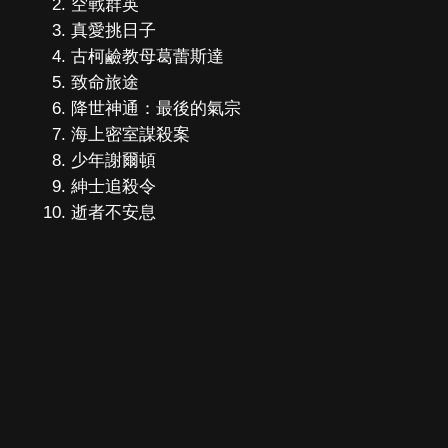
空戰群英
真愛挑日子
古柯鹼教母葛蕾斯達
致命旅途
降世神通：最後的氣宗
海上密室謀殺案
少年謝爾頓
紳士追殺令
逝者不安息