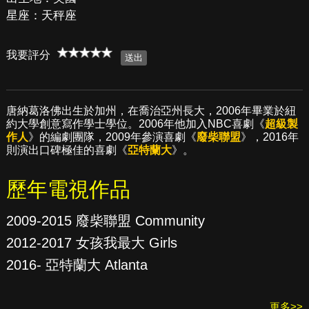
星座：天秤座
我要評分
唐納葛洛佛出生於加州，在喬治亞州長大，2006年畢業於紐
約大學創意寫作學士學位。2006年他加入NBC喜劇《
超級製
作人
》的編劇團隊，2009年參演喜劇《
廢柴聯盟
》，2016年
則演出口碑極佳的喜劇《
亞特蘭大
》。
歷年電視作品
2009-2015 廢柴聯盟 Community
2012-2017 女孩我最大 Girls
2016- 亞特蘭大 Atlanta
更多>>