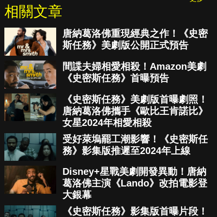
相關文章
唐納葛洛佛重現經典之作！《史密
斯任務》美劇版公開正式預告
間諜夫婦相愛相殺！Amazon美劇
《史密斯任務》首曝預告
《史密斯任務》美劇版首曝劇照！
唐納葛洛佛攜手《歐比王肯諾比》
女星2024年相愛相殺
受好萊塢罷工潮影響！《史密斯任
務》影集版推遲至2024年上線
Disney+星戰美劇開發異動！唐納
葛洛佛主演《Lando》改拍電影登
大銀幕
《史密斯任務》影集版首曝片段！