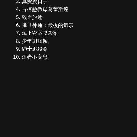
真愛挑日子
古柯鹼教母葛蕾斯達
致命旅途
降世神通：最後的氣宗
海上密室謀殺案
少年謝爾頓
紳士追殺令
逝者不安息