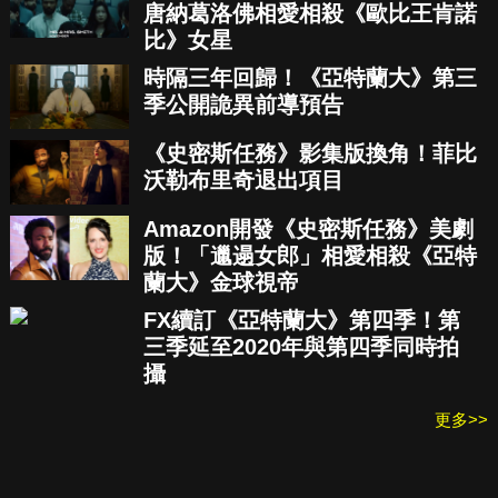
唐納葛洛佛相愛相殺《歐比王肯諾
比》女星
時隔三年回歸！《亞特蘭大》第三
季公開詭異前導預告
《史密斯任務》影集版換角！菲比
沃勒布里奇退出項目
Amazon開發《史密斯任務》美劇
版！「邋遢女郎」相愛相殺《亞特
蘭大》金球視帝
FX續訂《亞特蘭大》第四季！第
三季延至2020年與第四季同時拍
攝
更多>>