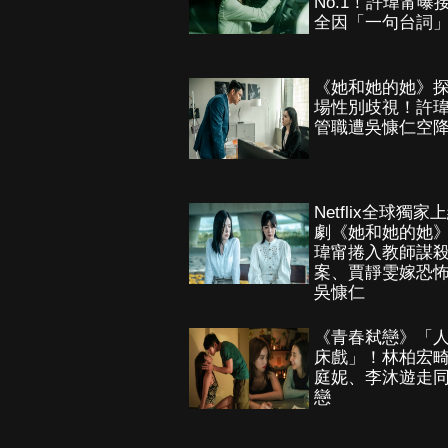
No.1！許瑋甯曝
全因「一句台詞
《她和她的她》
場性別歧視！許
管職遭吳慷仁空
Netflix全球獨家
劇《她和她的她
瑋甯捲入教師謀
案、賈靜雯嫁恐
吳慷仁
《青春弒戀》「
床戲」！林柏宏
庭妮、李沐遊走
戀