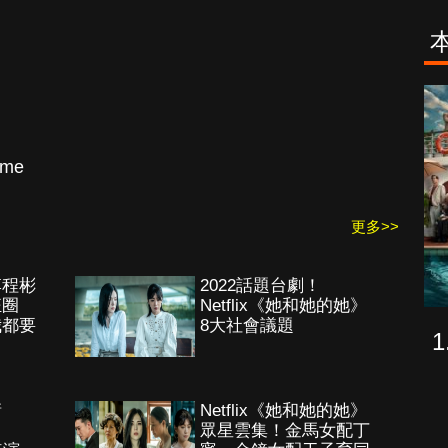
致命旅途
降世神通：最
後的氣宗
ame
更多>>
李程彬
2022話題台劇！
狂圈
Netflix《她和她的她》
我都要
8大社會議題
衝
Netflix《她和她的她》
眾星雲集！金馬女配丁