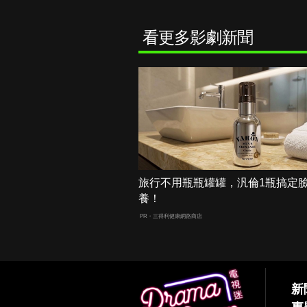
看更多影劇新聞
旅行不用瓶瓶罐罐，汎倫1瓶搞定
養！
PR・三得利健康網路商店
新