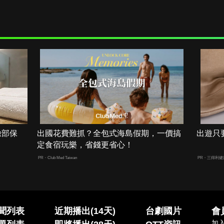
臉部保
出國花費難抓？全包式海島假期，一價搞
出遊只
定食宿玩樂，省錢更省心！
PR・Club Med Taiwan
PR・三得利
聞列表
近期播出(14天)
台劇國片
會
加