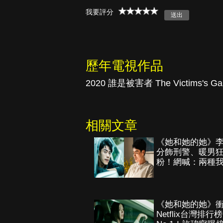
我要評分
古柯鹼教母葛
蕾斯達
歷年電視作品
2020 誰是被害者 The Victims's G
相關文章
《她和她的她》
分飾刑警、暖男
粉！網喊：兩種
《她和她的她》
Netflix台灣排行榜