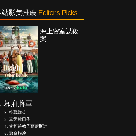
本站影集推薦
Editor's Picks
海上密室謀殺
案
幕府將軍
空戰群英
真愛挑日子
古柯鹼教母葛蕾斯達
致命旅途