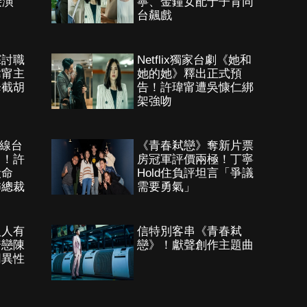
接演
寧、金鐘女配于子育同
」
台飆戲
探討職
Netflix獨家台劇《她和
瑋甯主
她的她》釋出正式預
降截胡
告！許瑋甯遭吳慷仁綁
架強吻
上線台
《青春弒戀》奪新片票
》！許
房冠軍評價兩極！丁寧
殺命
Hold住負評坦言「爭議
怖總裁
需要勇氣」
人人有
信特別客串《青春弒
畸戀陳
戀》！獻聲創作主題曲
同異性