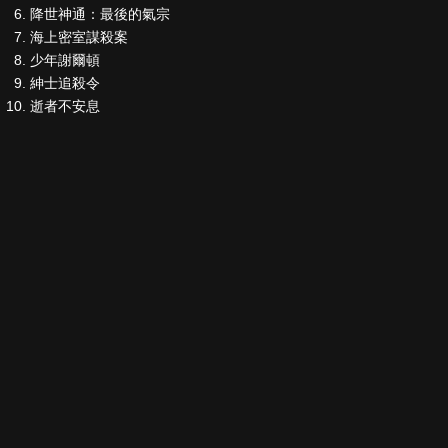
降世神通：最後的氣宗
海上密室謀殺案
少年謝爾頓
紳士追殺令
逝者不安息