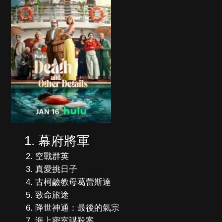
幕府將軍
空戰群英
真愛挑日子
古柯鹼教母葛蕾斯達
致命旅途
降世神通：最後的氣宗
海上密室謀殺案