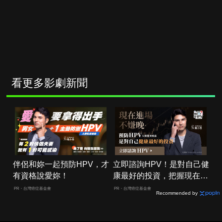
看更多影劇新聞
伴侶和妳一起預防HPV，才
立即諮詢HPV！是對自己健
有資格說愛妳！
康最好的投資，把握現在不
嫌晚！
PR・台灣癌症基金會
PR・台灣癌症基金會
Recommended by