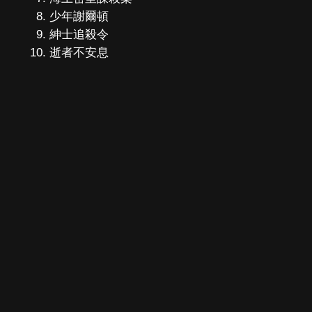
少年謝爾頓
紳士追殺令
逝者不安息