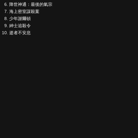
降世神通：最後的氣宗
海上密室謀殺案
少年謝爾頓
紳士追殺令
逝者不安息