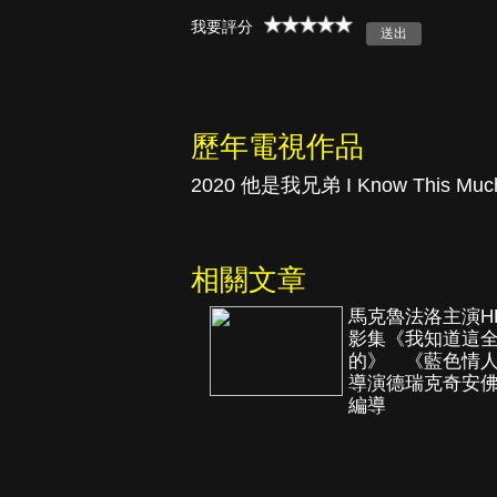
我要評分
真愛挑日子
歷年電視作品
2020 他是我兄弟 I Know This Much 
相關文章
馬克魯法洛主演H
影集《我知道這
的》 《藍色情
導演德瑞克奇安
編導