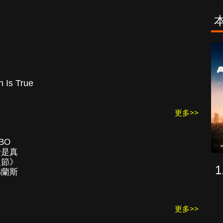
古柯鹼教母葛
致命旅途
蕾斯達
Is True
更多>>
BO
全是真
人節》
佛蘭斯
更多>>