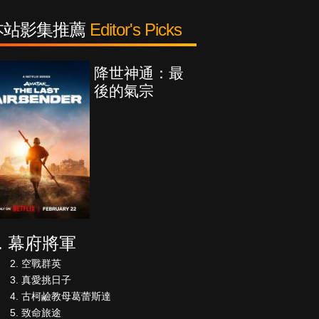
本站影集推薦
Editor's Picks
降世神通：最
後的氣宗
幕府將軍
空戰群英
真愛挑日子
古柯鹼教母葛蕾斯達
致命旅途