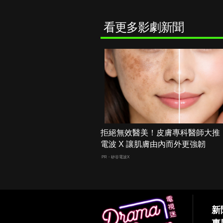
看更多影劇新聞
拒絕無效醫美！皮膚專科醫師大推
電波 X 讓肌膚由內而外更強韌
PR・矽谷電波X
新