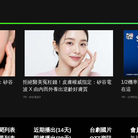
：矽谷
拒絕醫美冤枉錢！皮膚權威指定：矽谷電
1/2
波 X 由內而外養出逆齡好膚質
在這
PR・矽谷電波X
PR・台灣癌症
聞列表
近期播出(14天)
台劇國片
會
加