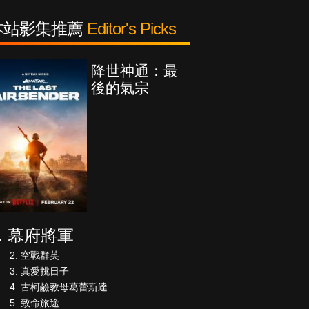
本站影集推薦
Editor's Picks
降世神通：最
後的氣宗
幕府將軍
空戰群英
真愛挑日子
古柯鹼教母葛蕾斯達
致命旅途