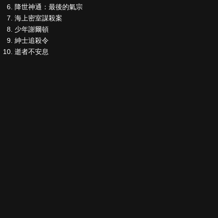
降世神通：最後的氣宗
海上密室謀殺案
少年謝爾頓
紳士追殺令
逝者不安息