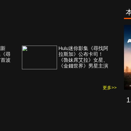
古柯鹼教母葛
致命旅途
蕾斯達
創新
Hulu迷你影集《尋找阿
集《尋
拉斯加》公布卡司！
布首波
《魯妹席艾拉》女星、
《金錢世界》男星主演
更多>>