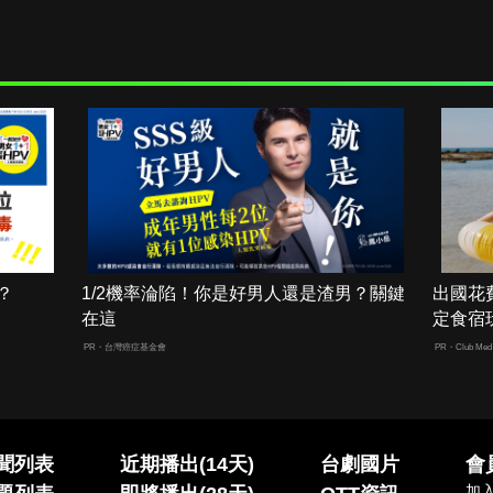
？
1/2機率淪陷！你是好男人還是渣男？關鍵
出國花
在這
定食宿
PR・台灣癌症基金會
PR・Club Med 
聞列表
近期播出(14天)
台劇國片
會
加