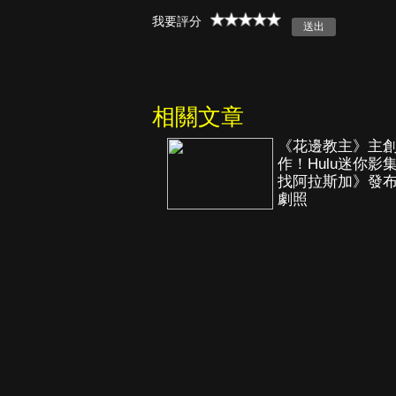
我要評分
真愛挑日子
相關文章
《花邊教主》主
作！Hulu迷你影
找阿拉斯加》發
劇照