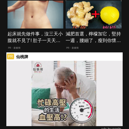
起床就先做件事，沒三天小
減肥首選，檸檬加它，堅持
腹就不見了! 肚子一天天變
一週，腰細了，瘦到你懷疑
小！
人生
PR・新素簡
PR・新素簡
仙桃牌
PR
ads by popIn