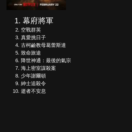
幕府將軍
空戰群英
真愛挑日子
古柯鹼教母葛蕾斯達
致命旅途
降世神通：最後的氣宗
海上密室謀殺案
少年謝爾頓
紳士追殺令
逝者不安息