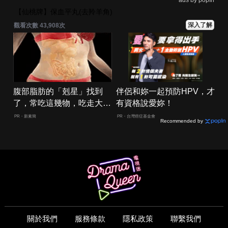
【仙桃牌】保血平丸(去羚羊角)
深入了解
觀看次數 43,908次
腹部脂肪的「剋星」找到
伴侶和妳一起預防HPV，才
了，常吃這幾物，吃走大肚
有資格說愛妳！
囊，瘦出小蠻腰
PR・新素簡
PR・台灣癌症基金會
Recommended by
關於我們
服務條款
隱私政策
聯繫我們