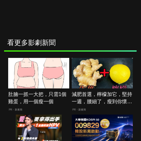
看更多影劇新聞
肚腩一抓一大把，只需1個
減肥首選，檸檬加它，堅持
雞蛋，用一個瘦一個
一週，腰細了，瘦到你懷疑
人生
PR・新素簡
PR・新素簡