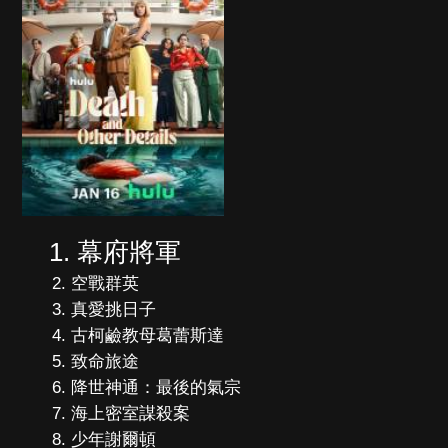
幕府將軍
空戰群英
真愛挑日子
古柯鹼教母葛蕾斯達
致命旅途
降世神通：最後的氣宗
海上密室謀殺案
少年謝爾頓