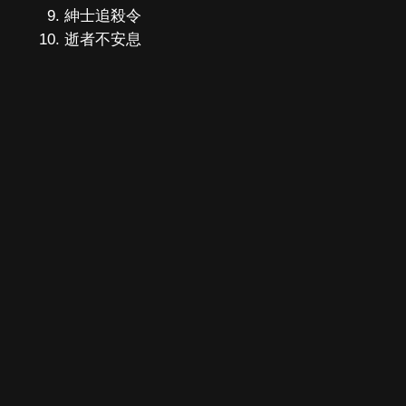
紳士追殺令
逝者不安息