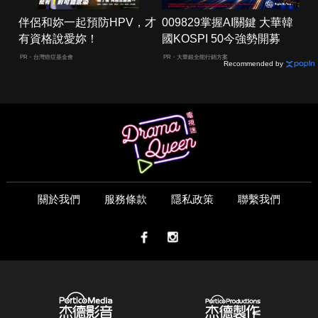
伴侶和妳一起預防HPV，才
009829掌握AI關鍵 大華韓
有資格說愛妳！
國KOSPI 50今強勢開募
PR・台灣癌症基金會
PR・大華銀全能行銷方案
Recommended by
關於我們
服務條款
隱私政策
聯繫我們