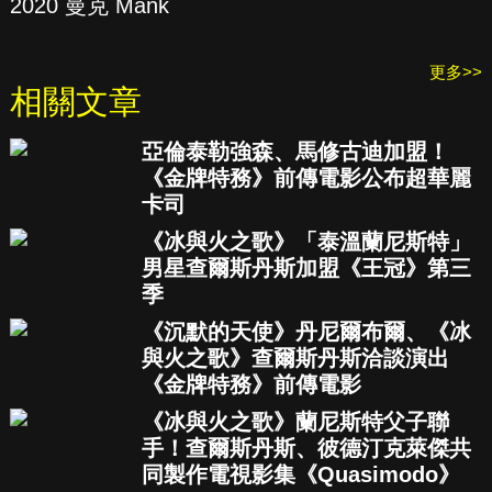
2020 曼克 Mank
更多>>
相關文章
亞倫泰勒強森、馬修古迪加盟！
《金牌特務》前傳電影公布超華麗
卡司
《冰與火之歌》「泰溫蘭尼斯特」
男星查爾斯丹斯加盟《王冠》第三
季
《沉默的天使》丹尼爾布爾、《冰
與火之歌》查爾斯丹斯洽談演出
《金牌特務》前傳電影
《冰與火之歌》蘭尼斯特父子聯
手！查爾斯丹斯、彼德汀克萊傑共
同製作電視影集《Quasimodo》