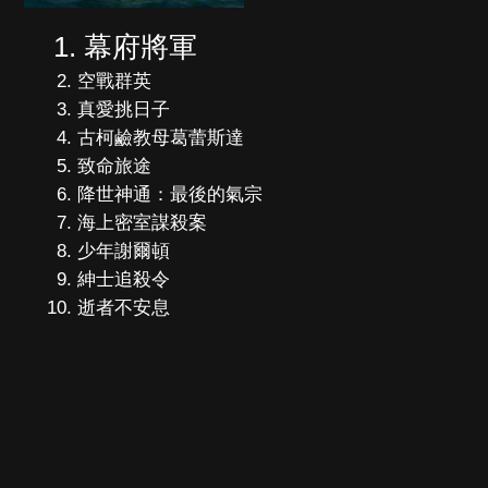
幕府將軍
空戰群英
真愛挑日子
古柯鹼教母葛蕾斯達
致命旅途
降世神通：最後的氣宗
海上密室謀殺案
少年謝爾頓
紳士追殺令
逝者不安息