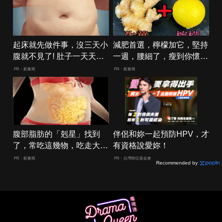
起床就先做件事，沒三天小
減肥首選，檸檬加它，堅持
腹就不見了! 肚子一天天變
一週，腰細了，瘦到你懷疑
小！
人生
PR・新素簡
PR・新素簡
腹部脂肪的「剋星」找到
伴侶和妳一起預防HPV，才
了，常吃這幾物，吃走大肚
有資格說愛妳！
囊，瘦出小蠻腰
PR・新素簡
PR・台灣癌症基金會
Recommended by