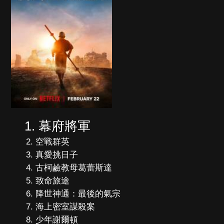
幕府將軍
空戰群英
真愛挑日子
古柯鹼教母葛蕾斯達
致命旅途
降世神通：最後的氣宗
海上密室謀殺案
少年謝爾頓