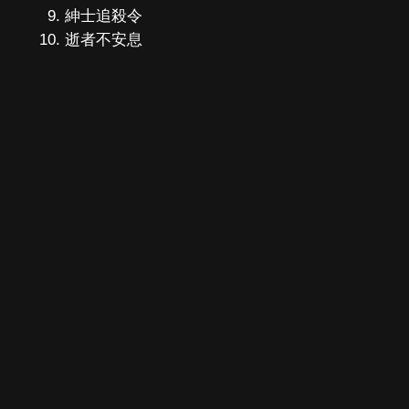
紳士追殺令
逝者不安息