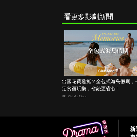
看更多影劇新聞
出國花費難抓？全包式海島假期，
定食宿玩樂，省錢更省心！
PR・Club Med Taiwan
新