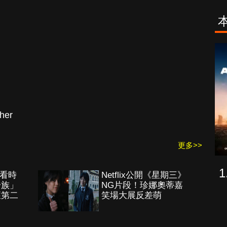
古柯鹼教母葛
致命旅途
蕾斯達
her
更多>>
觀看時
Netflix公開《星期三》
一族」
NG片段！珍娜奧蒂嘉
獲第二
笑場大展反差萌