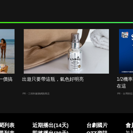
一價搞
出遊只要帶這瓶，氣色好明亮
1/2
在這
PR・三得利健康網路商店
PR・台灣癌症
聞列表
近期播出(14天)
台劇國片
會
加