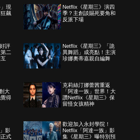
手」現
Netflix《星期三》演四
壞狂飆
季？主創談賜死要角和
反派下場
》好評
Netflix《星期三》「詭
在第二
異舞蹈」成亮點！主演
族互
珍娜奧蒂嘉親自編舞
克莉絲汀娜蕾茜重返
主創大
「阿達一族」世界！大
她覺得
讚Netflix《星期三》保
留怪女孩精神
！
歡迎加入永封學院！
族」影
Netflix「阿達一族」影
開正式
集《星期三》曝特別預