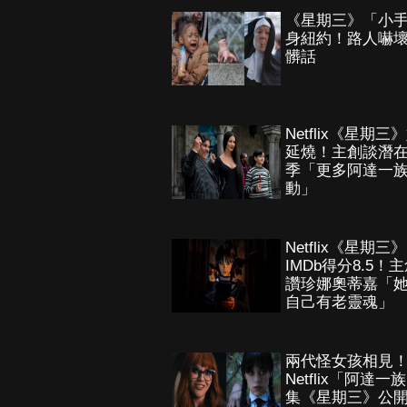
《星期三》「小
身紐約！路人嚇
髒話
Netflix《星期三
延燒！主創談潛
季「更多阿達一
動」
Netflix《星期三》
IMDb得分8.5！
讚珍娜奧蒂嘉「
自己有老靈魂」
兩代怪女孩相見
Netflix「阿達一
集《星期三》公