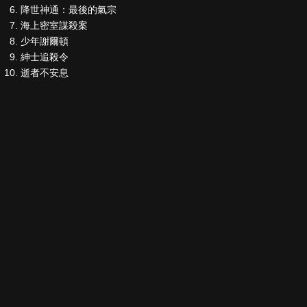
降世神通：最後的氣宗
海上密室謀殺案
少年謝爾頓
紳士追殺令
逝者不安息