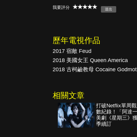
我要評分
真愛挑日子
歷年電視作品
2017 宿敵 Feud
2018 美國女王 Queen America
2018 古柯鹼教母 Cocaine Godmot
相關文章
打破Netflix單周
數紀錄！「阿達
美劇《星期三》
季續訂