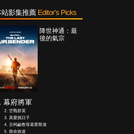
本站影集推薦
Editor's Picks
降世神通：最
後的氣宗
幕府將軍
空戰群英
真愛挑日子
古柯鹼教母葛蕾斯達
致命旅途