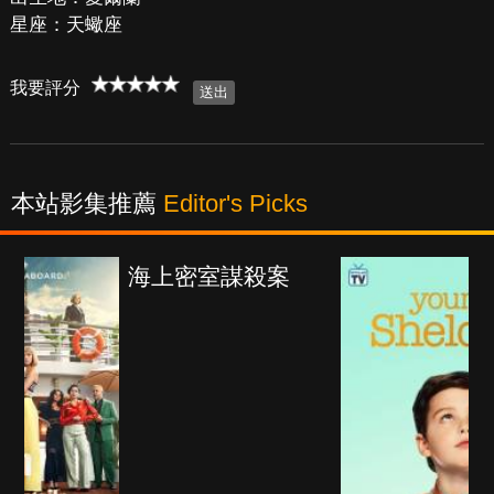
星座：天蠍座
我要評分
本站影集推薦
Editor's Picks
上密室謀殺案
少年謝爾