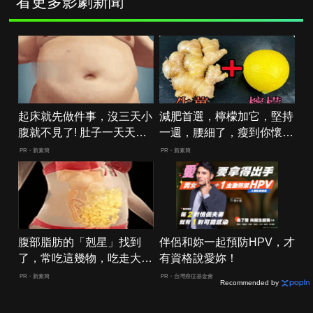
看更多影劇新聞
起床就先做件事，沒三天小
減肥首選，檸檬加它，堅持
腹就不見了! 肚子一天天變
一週，腰細了，瘦到你懷疑
小！
人生
PR・新素簡
PR・新素簡
腹部脂肪的「剋星」找到
伴侶和妳一起預防HPV，才
了，常吃這幾物，吃走大肚
有資格說愛妳！
囊，瘦出小蠻腰
PR・新素簡
PR・台灣癌症基金會
Recommended by