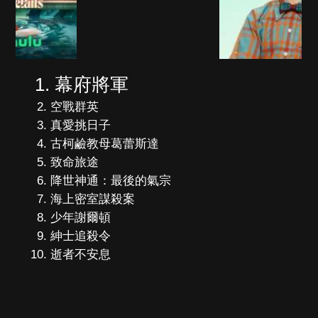
幕府將軍
空戰群英
真愛挑日子
古柯鹼教母葛蕾斯達
致命旅途
降世神通：最後的氣宗
海上密室謀殺案
少年謝爾頓
紳士追殺令
逝者不安息