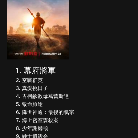
幕府將軍
空戰群英
真愛挑日子
古柯鹼教母葛蕾斯達
致命旅途
降世神通：最後的氣宗
海上密室謀殺案
少年謝爾頓
紳士追殺令