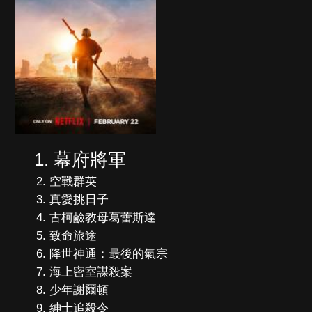
幕府將軍
空戰群英
真愛挑日子
古柯鹼教母葛蕾斯達
致命旅途
降世神通：最後的氣宗
海上密室謀殺案
少年謝爾頓
紳士追殺令