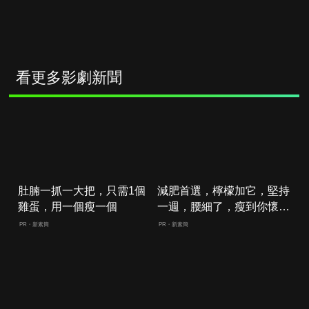
看更多影劇新聞
肚腩一抓一大把，只需1個
減肥首選，檸檬加它，堅持
雞蛋，用一個瘦一個
一週，腰細了，瘦到你懷疑
人生
PR・新素簡
PR・新素簡