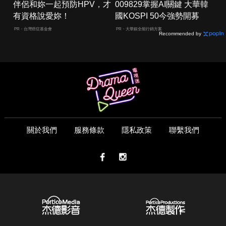
伴侶和妳一起預防HPV，才
009829掌握AI關鍵 大華韓
有資格說愛妳！
國KOSPI 50今強勢開募
PR・台灣癌症基金會
PR・大華銀全能行銷方案
Recommended by
關於我們
服務條款
隱私政策
聯繫我們