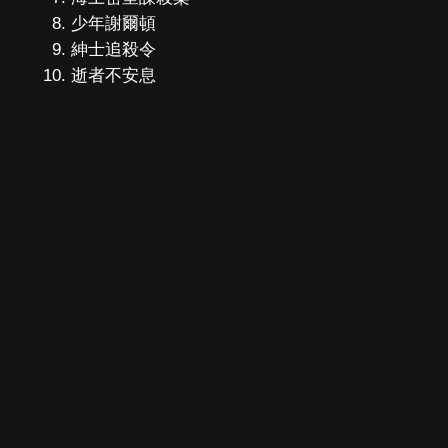
少年謝爾頓
紳士追殺令
逝者不安息