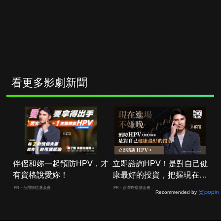
看更多影劇新聞
伴侶和妳一起預防HPV，才
立即諮詢HPV！是對自己健
有資格說愛妳！
康最好的投資，把握現在不
嫌晚！
PR・台灣癌症基金會
PR・台灣癌症基金會
Recommended by