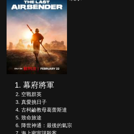
幕府將軍
空戰群英
真愛挑日子
古柯鹼教母葛蕾斯達
致命旅途
降世神通：最後的氣宗
海上密室謀殺案