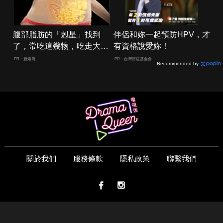
腹部脂肪的「剋星」找到
伴侶和妳一起預防HPV，才
了，常吃這幾物，吃走大肚
有資格說愛妳！
囊，瘦出小蠻腰
PR・新素簡
PR・台灣癌症基金會
Recommended by
關於我們
服務條款
隱私政策
聯繫我們