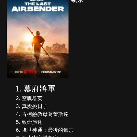
幕府將軍
空戰群英
真愛挑日子
古柯鹼教母葛蕾斯達
致命旅途
降世神通：最後的氣宗