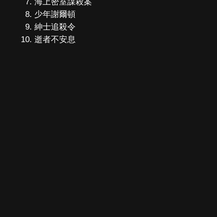
海上密室謀殺案
少年謝爾頓
紳士追殺令
逝者不安息