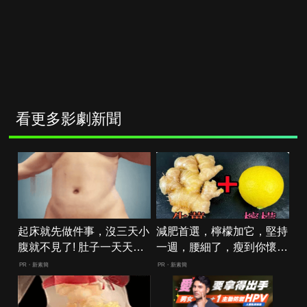
看更多影劇新聞
起床就先做件事，沒三天小
減肥首選，檸檬加它，堅持
腹就不見了! 肚子一天天變
一週，腰細了，瘦到你懷疑
小！
人生
PR・新素簡
PR・新素簡