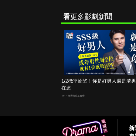
看更多影劇新聞
1/2機率淪陷！你是好男人還是渣
在這
PR・台灣癌症基金會
新