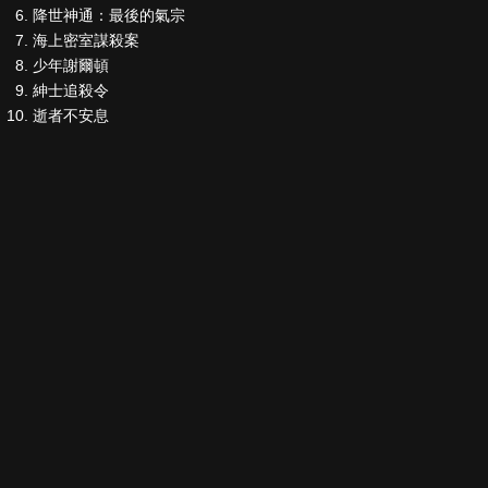
降世神通：最後的氣宗
海上密室謀殺案
少年謝爾頓
紳士追殺令
逝者不安息