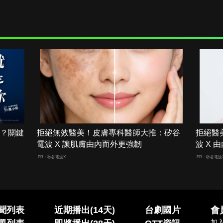
男？關鍵
拒絕無效醫美！皮膚專科醫師大推：矽谷
拒絕醫
電波 X 讓肌膚由內而外更強韌
波 X
PR・矽谷電波X
PR・矽谷電波
聞列表
近期播出(14天)
台劇國片
會
加