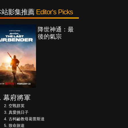
本站影集推薦
Editor's Picks
降世神通：最
後的氣宗
幕府將軍
空戰群英
真愛挑日子
古柯鹼教母葛蕾斯達
致命旅途