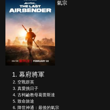
氣宗
幕府將軍
空戰群英
真愛挑日子
古柯鹼教母葛蕾斯達
致命旅途
降世神通：最後的氣宗