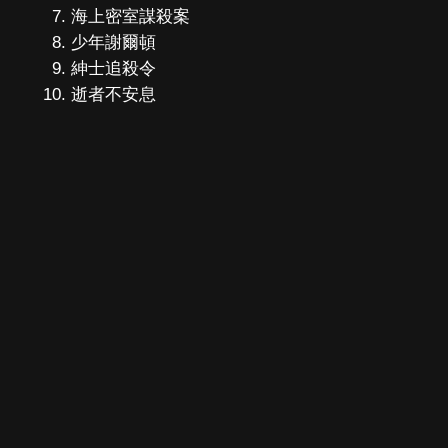
海上密室謀殺案
少年謝爾頓
紳士追殺令
逝者不安息