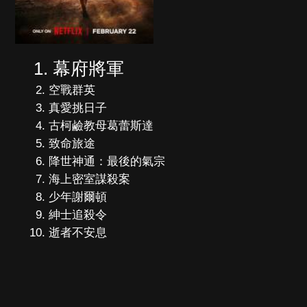
幕府將軍
空戰群英
真愛挑日子
古柯鹼教母葛蕾斯達
致命旅途
降世神通：最後的氣宗
海上密室謀殺案
少年謝爾頓
紳士追殺令
逝者不安息