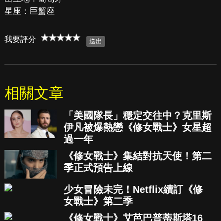
星座：巨蟹座
我要評分
相關文章
「美國隊長」穩定交往中？克里斯
伊凡被爆熱戀《修女戰士》女星超
過一年
《修女戰士》集結對抗天使！第二
季正式預告上線
少女冒險未完！Netflix續訂《修
女戰士》第二季
《修女戰士》艾芭巴普蒂斯塔16