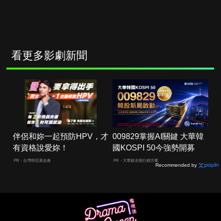
看更多影劇新聞
伴侶和妳一起預防HPV，才
009829掌握AI關鍵 大華韓
有資格說愛妳！
國KOSPI 50今強勢開募
PR・台灣癌症基金會
PR・大華銀全能行銷方案
Recommended by