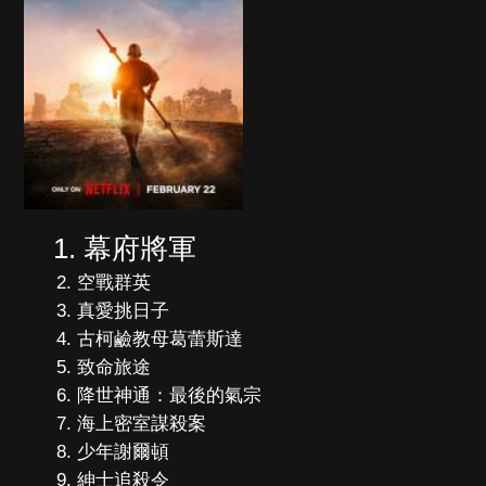
幕府將軍
空戰群英
真愛挑日子
古柯鹼教母葛蕾斯達
致命旅途
降世神通：最後的氣宗
海上密室謀殺案
少年謝爾頓
紳士追殺令