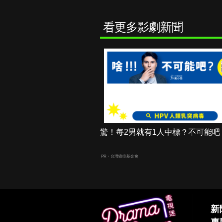
看更多影劇新聞
驚！每2男就有1人中標？不可能吧
PR・台灣癌症基金會
新