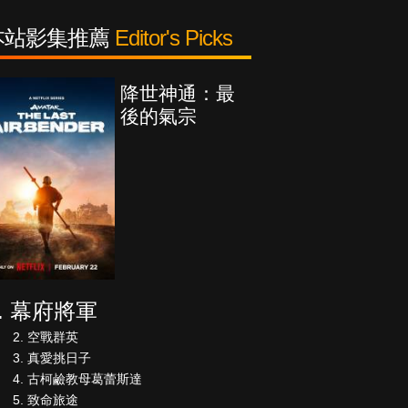
本站影集推薦
Editor's Picks
降世神通：最
後的氣宗
幕府將軍
空戰群英
真愛挑日子
古柯鹼教母葛蕾斯達
致命旅途