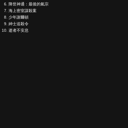
降世神通：最後的氣宗
海上密室謀殺案
少年謝爾頓
紳士追殺令
逝者不安息