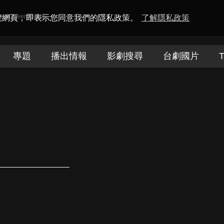
amaQueen電視迷
瀏覽網頁，即表示您同意我們的隱私政策。
了解隱私政策
專題
播出情報
影劇搜尋
台劇國片
T