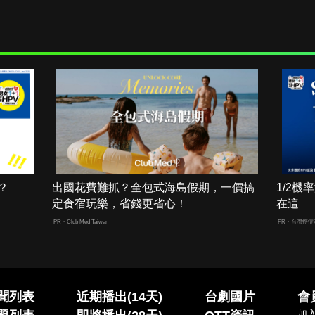
？
出國花費難抓？全包式海島假期，一價搞
1/2
定食宿玩樂，省錢更省心！
在這
PR・Club Med Taiwan
PR・台灣癌症
聞列表
近期播出(14天)
台劇國片
會
加