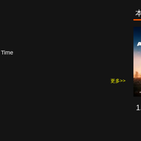
古柯鹼教母葛
致命旅途
蕾斯達
 Time
更多>>