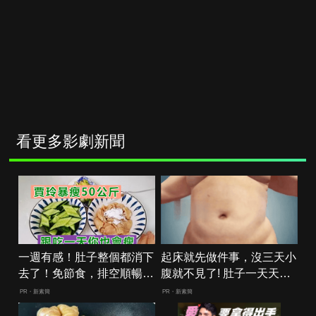
看更多影劇新聞
一週有感！肚子整個都消下
起床就先做件事，沒三天小
去了！免節食，排空順暢就
腹就不見了! 肚子一天天變
夠
小！
PR・新素簡
PR・新素簡