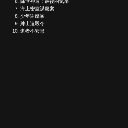
降世神通：最後的氣宗
海上密室謀殺案
少年謝爾頓
紳士追殺令
逝者不安息