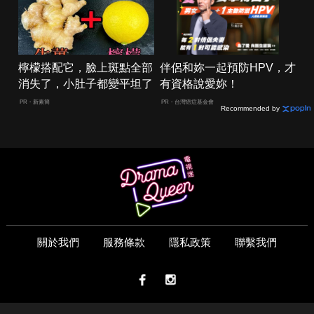
檸檬搭配它，臉上斑點全部
伴侶和妳一起預防HPV，才
消失了，小肚子都變平坦了
有資格說愛妳！
PR・新素簡
PR・台灣癌症基金會
Recommended by
關於我們
服務條款
隱私政策
聯繫我們