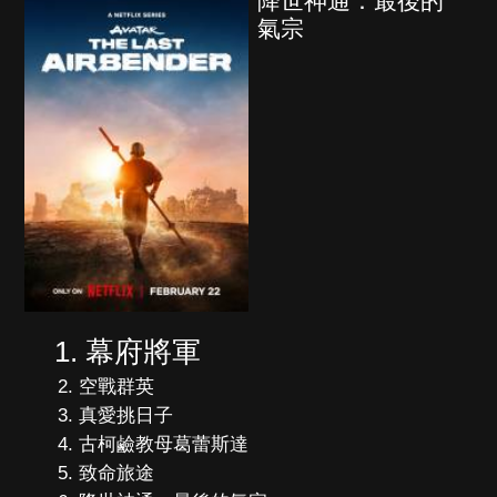
降世神通：最後的
氣宗
幕府將軍
空戰群英
真愛挑日子
古柯鹼教母葛蕾斯達
致命旅途