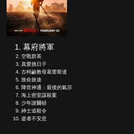
幕府將軍
空戰群英
真愛挑日子
古柯鹼教母葛蕾斯達
致命旅途
降世神通：最後的氣宗
海上密室謀殺案
少年謝爾頓
紳士追殺令
逝者不安息