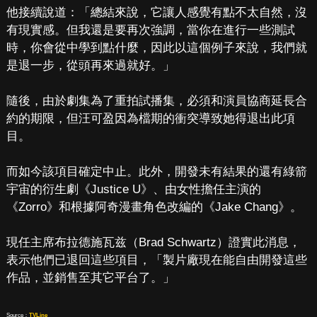
他接續說道：「總結來說，它讓人感覺有點不太自然，沒
有現實感。但我還是要再次強調，當你在進行一些測試
時，你會從中學到點什麼，因此以這個例子來說，我們就
是退一步，從頭再來過就好。」
隨後，由於劇集為了重拍試播集，必須和演員協商延長合
約的期限，但汪可盈因為檔期的衝突導致她得退出此項
目。
而如今該項目確定中止。此外，開發未有結果的還有綠箭
宇宙的衍生劇《Justice U》、由女性擔任主演的
《Zorro》和根據阿奇漫畫角色改編的《Jake Chang》。
現任主席布拉德施瓦兹（Brad Schwartz）證實此消息，
表示他們已退回這些項目，「製片廠現在能自由開發這些
作品，並銷售至其它平台了。」
Source：
TVLine