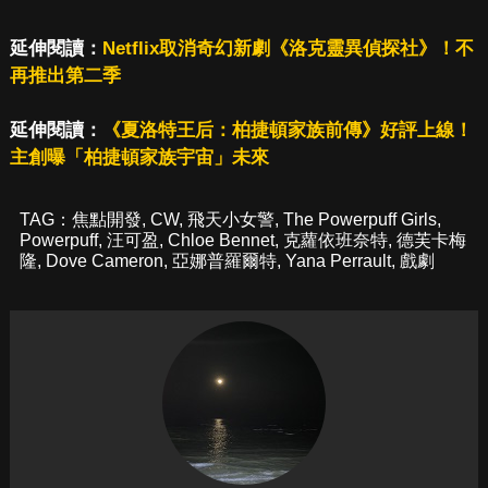
延伸閱讀：
Netflix取消奇幻新劇《洛克靈異偵探社》！不
再推出第二季
延伸閱讀：
《夏洛特王后：柏捷頓家族前傳》好評上線！
主創曝「柏捷頓家族宇宙」未來
TAG：
焦點開發
,
CW
,
飛天小女警
,
The Powerpuff Girls
,
Powerpuff
,
汪可盈
,
Chloe Bennet
,
克蘿依班奈特
,
德芙卡梅
隆
,
Dove Cameron
,
亞娜普羅爾特
,
Yana Perrault
,
戲劇