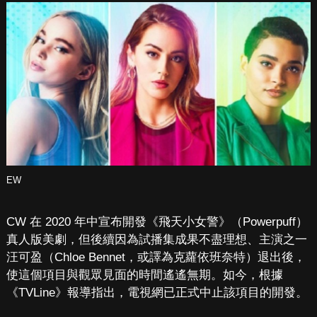
EW
CW 在 2020 年中宣布開發《飛天小女警》（Powerpuff）
真人版美劇，但後續因為試播集成果不盡理想、主演之一
汪可盈（Chloe Bennet，或譯為克蘿依班奈特）退出後，
使這個項目與觀眾見面的時間遙遙無期。如今，根據
《TVLine》報導指出，電視網已正式中止該項目的開發。