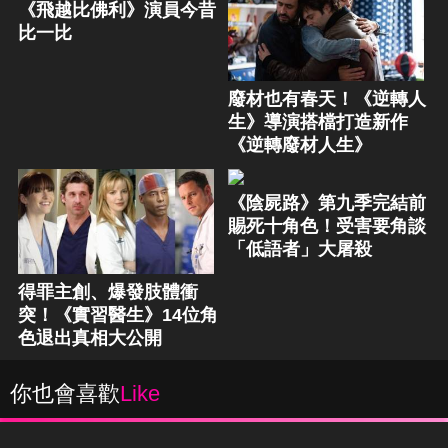
《飛越比佛利》演員今昔
比一比
廢材也有春天！《逆轉人
生》導演搭檔打造新作
《逆轉廢材人生》
《陰屍路》第九季完結前
賜死十角色！受害要角談
「低語者」大屠殺
得罪主創、爆發肢體衝
突！《實習醫生》14位角
色退出真相大公開
你也會喜歡
Like