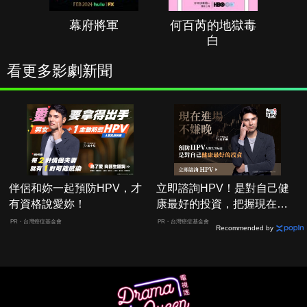
幕府將軍
何百芮的地獄毒
白
看更多影劇新聞
伴侶和妳一起預防HPV，才
立即諮詢HPV！是對自己健
有資格說愛妳！
康最好的投資，把握現在不
嫌晚！
PR・台灣癌症基金會
PR・台灣癌症基金會
Recommended by