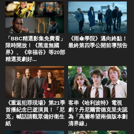
「BBC精選影集免費看」
《雨傘學院》邁向終點！
限時開放！《黑道無國
最終第四季公開前導預告
界》、《幸福谷》等20部
精選英劇好...
《重返犯罪現場》第21季
客串《哈利波特》電視
首播紀念已逝演員！「尼
劇？丹尼爾雷德克里夫認
克」喊話請觀眾備好衛生
為「高層希望兩個版本劃
紙
清界線」