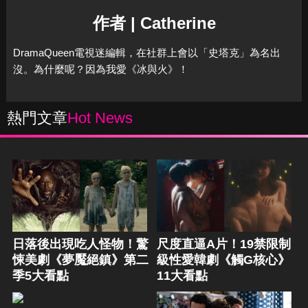
作者 | Catherine
DramaQueen電視迷編輯，在社群上會以「史塔克」為名出
沒。為什麼呢？因為我愛《冰與火》！
熱門文章
Hot News
日落後出現吃人怪物！驚
尺度直逼A片！19禁限制
悚美劇《夢魘絕鎮》第二
級性愛韓劇《觸G核心》
季5大看點
11大看點