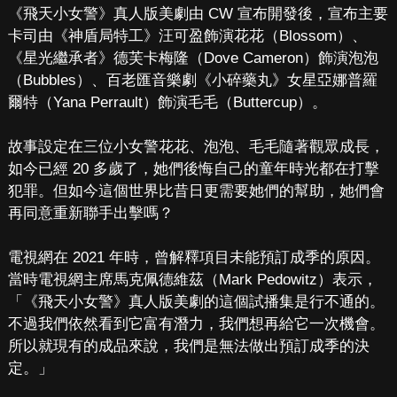
《飛天小女警》真人版美劇由 CW 宣布開發後，宣布主要
卡司由《神盾局特工》汪可盈飾演花花（Blossom）、
《星光繼承者》德芙卡梅隆（Dove Cameron）飾演泡泡
（Bubbles）、百老匯音樂劇《小碎藥丸》女星亞娜普羅
爾特（Yana Perrault）飾演毛毛（Buttercup）。
故事設定在三位小女警花花、泡泡、毛毛隨著觀眾成長，
如今已經 20 多歲了，她們後悔自己的童年時光都在打擊
犯罪。但如今這個世界比昔日更需要她們的幫助，她們會
再同意重新聯手出擊嗎？
電視網在 2021 年時，曾解釋項目未能預訂成季的原因。
當時電視網主席馬克佩德維茲（Mark Pedowitz）表示，
「《飛天小女警》真人版美劇的這個試播集是行不通的。
不過我們依然看到它富有潛力，我們想再給它一次機會。
所以就現有的成品來說，我們是無法做出預訂成季的決
定。」