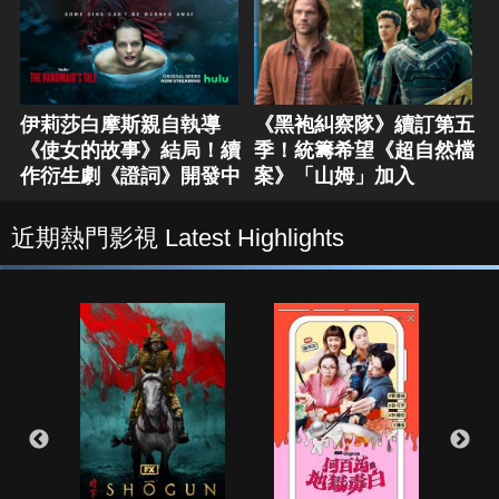
伊莉莎白摩斯親自執導
《黑袍糾察隊》續訂第五
《使女的故事》結局！續
季！統籌希望《超自然檔
作衍生劇《證詞》開發中
案》「山姆」加入
近期熱門影視 Latest Highlights