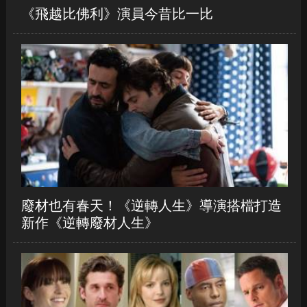
《飛越比佛利》演員今昔比一比
廢材也有春天！《逆轉人生》導演搭檔打造