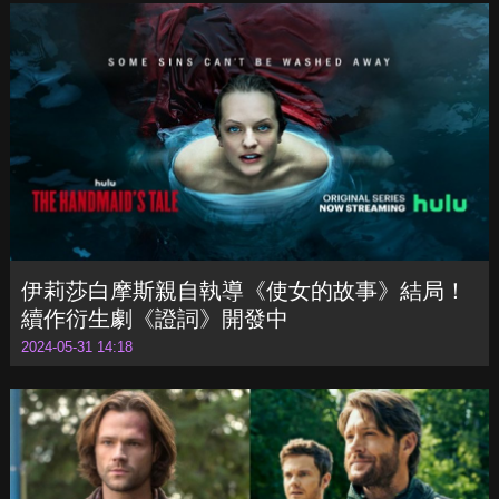
客串《哈利波特》電視劇？丹尼爾雷德克里夫
認為「高層希望兩個版本劃清界線」
2024-05-31 14:24
伊莉莎白摩斯親自執導《使女的故事》結局！
續作衍生劇《證詞》開發中
2024-05-31 14:18