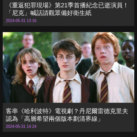
《重返犯罪現場》第21季首播紀念已逝演員！
「尼克」喊話請觀眾備好衛生紙
2024-05-31 13:16