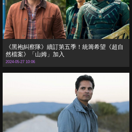
《黑袍糾察隊》續訂第五季！統籌希望《超自
然檔案》「山姆」加入
2024-05-27 10:06