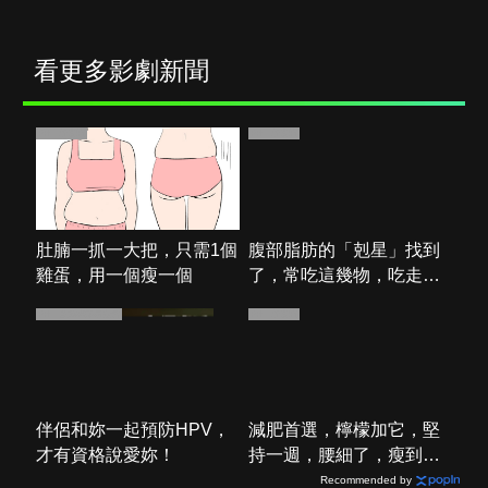
少年謝爾頓
紳士追殺令
逝者不安息
看更多影劇新聞
PR・新素簡
PR・新素簡
肚腩一抓一大把，只需1個
腹部脂肪的「剋星」找到
雞蛋，用一個瘦一個
了，常吃這幾物，吃走大
肚囊，瘦出小蠻腰
PR・台灣癌症基金會
PR・新素簡