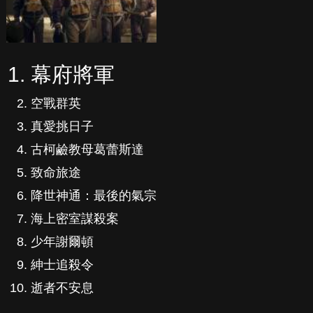
幕府將軍
空戰群英
真愛挑日子
古柯鹼教母葛蕾斯達
致命旅途
降世神通：最後的氣宗
海上密室謀殺案