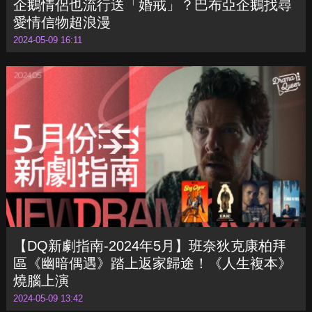
企鵝情侶也流行送「婚戒」？巴布亞企鵝找尋
愛情信物超浪漫
2024-05-09 16:11