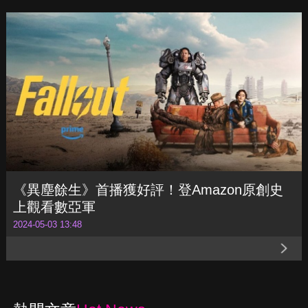
【DQ新劇指南-2024年5月】班奈狄克康柏拜
區《幽暗偶遇》踏上返家歸途！《人生複本》
燒腦上演
2024-05-09 13:42
《異塵餘生》首播獲好評！登Amazon原創史
上觀看數亞軍