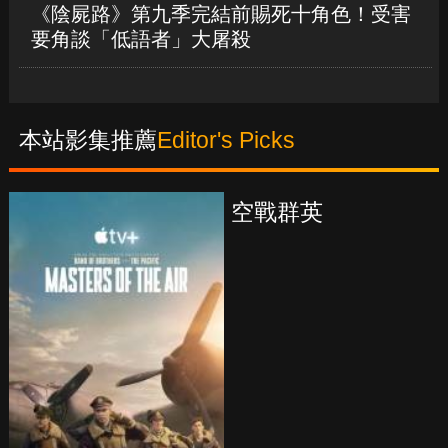
《陰屍路》第九季完結前賜死十角色！受害
要角談「低語者」大屠殺
本站影集推薦
Editor's Picks
真愛挑日子