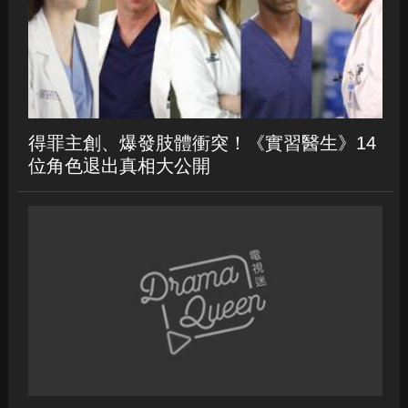
新作《逆轉廢材人生》
得罪主創、爆發肢體衝突！《實習醫生》14
位角色退出真相大公開