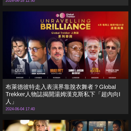
2026世界盃美加墨開踢！梅西、C羅歷史性
「第六次」終局之戰
2026-06-18 12:50
布萊德彼特走入表演界靠脫衣舞者？Global
Trekker人物誌揭開湯姆漢克斯私下「超內向I