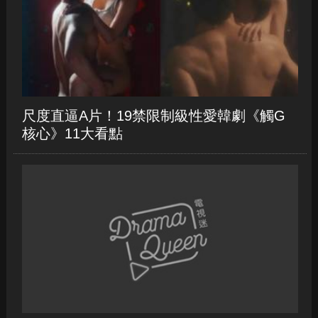
鎮》第二季5大看點
尺度直逼A片！19禁限制級性愛韓劇《觸G
核心》11大看點